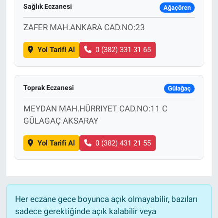
Sağlık Eczanesi
Ağaçören
ZAFER MAH.ANKARA CAD.NO:23
Yol Tarifi Al
0 (382) 331 31 65
Toprak Eczanesi
Gülağaç
MEYDAN MAH.HÜRRIYET CAD.NO:11 C
GÜLAGAÇ AKSARAY
Yol Tarifi Al
0 (382) 431 21 55
Her eczane gece boyunca açık olmayabilir, bazıları
sadece gerektiğinde açık kalabilir veya