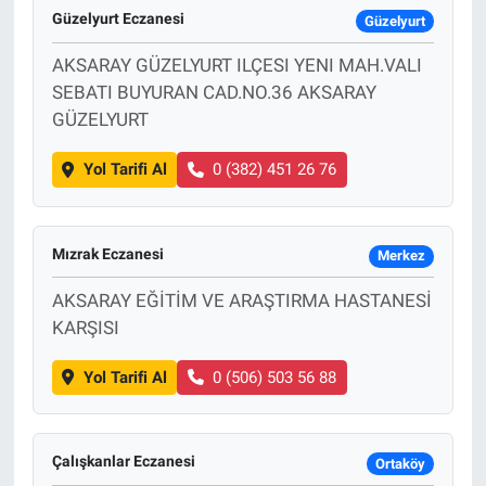
Güzelyurt Eczanesi
Güzelyurt
Sağlık
AKSARAY GÜZELYURT ILÇESI YENI MAH.VALI
SEBATI BUYURAN CAD.NO.36 AKSARAY
Spor
GÜZELYURT
Yaşam
Yol Tarifi Al
0 (382) 451 26 76
Tarım
Mızrak Eczanesi
Merkez
AKSARAY EĞİTİM VE ARAŞTIRMA HASTANESİ
KARŞISI
Yol Tarifi Al
0 (506) 503 56 88
Çalışkanlar Eczanesi
Ortaköy