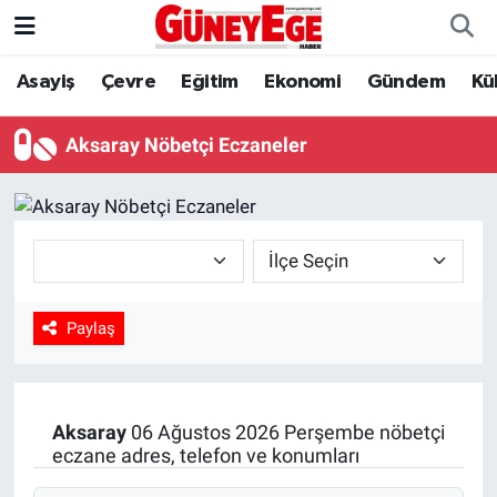
Asayiş
Çevre
Eğitim
Ekonomi
Gündem
Kü
Asayiş
İstanbul Hava Durumu
Çevre
İstanbul Trafik Yoğunluk Haritası
Aksaray Nöbetçi Eczaneler
Eğitim
Süper Lig Puan Durumu ve Fikstür
Ekonomi
Tüm Manşetler
Gündem
Son Dakika Haberleri
Paylaş
Kültür Sanat
Haber Arşivi
Magazin
Aksaray
06 Ağustos 2026 Perşembe nöbetçi
eczane adres, telefon ve konumları
Politika