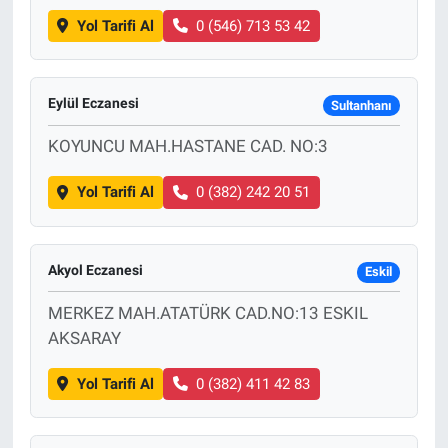
Yol Tarifi Al
0 (546) 713 53 42
Eylül Eczanesi
Sultanhanı
KOYUNCU MAH.HASTANE CAD. NO:3
Yol Tarifi Al
0 (382) 242 20 51
Akyol Eczanesi
Eskil
MERKEZ MAH.ATATÜRK CAD.NO:13 ESKIL
AKSARAY
Yol Tarifi Al
0 (382) 411 42 83