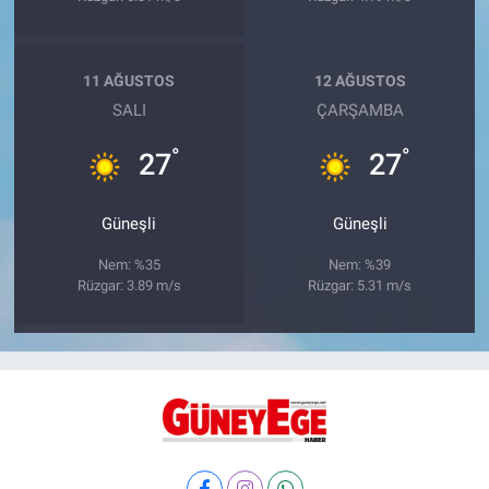
11 AĞUSTOS
12 AĞUSTOS
SALI
ÇARŞAMBA
°
°
27
27
Güneşli
Güneşli
Nem: %35
Nem: %39
Rüzgar: 3.89 m/s
Rüzgar: 5.31 m/s