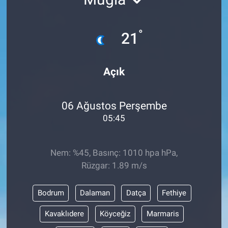
Sağlık
°
21
Spor
Açık
Yaşam
Tarım
06 Ağustos Perşembe
05:45
Nem: %45, Basınç: 1010 hpa hPa,
Rüzgar: 1.89 m/s
Bodrum
Dalaman
Datça
Fethiye
Kavaklıdere
Köyceğiz
Marmaris