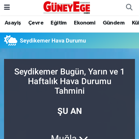
Asayiş
Çevre
Eğitim
Ekonomi
Gündem
Kü
Asayiş
İstanbul Hava Durumu
Çevre
İstanbul Trafik Yoğunluk Haritası
Seydikemer Hava Durumu
Eğitim
Süper Lig Puan Durumu ve Fikstür
Seydikemer Bugün, Yarın ve 1
Ekonomi
Tüm Manşetler
Haftalık Hava Durumu
Gündem
Son Dakika Haberleri
Tahmini
Kültür Sanat
Haber Arşivi
ŞU AN
Magazin
Politika
Muğla