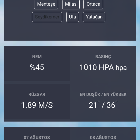
Menteşe
Milas
Ortaca
Seydikemer
Ula
Yatağan
NEM
BASINÇ
%45
1010 HPA
hpa
RÜZGAR
EN DÜŞÜK / EN YÜKSEK
°
°
1.89 M/S
21
/ 36
07 AĞUSTOS
08 AĞUSTOS