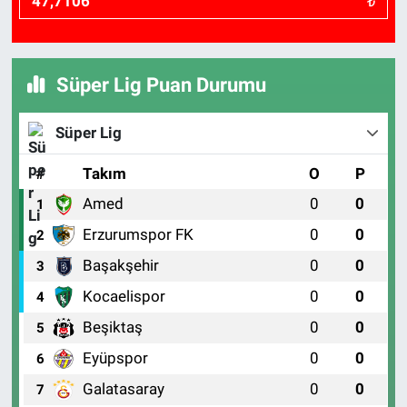
₺
Sağlık
Spor
Süper Lig Puan Durumu
Yaşam
Süper Lig
Tarım
#
Takım
O
P
Amed
0
0
1
Erzurumspor FK
0
0
2
Başakşehir
0
0
3
Kocaelispor
0
0
4
Beşiktaş
0
0
5
Eyüpspor
0
0
6
Galatasaray
0
0
7