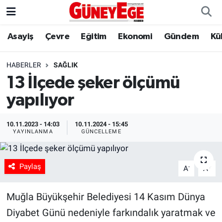
Asayiş
Çevre
Eğitim
Ekonomi
Gündem
Kü
Asayiş
İstanbul Hava Durumu
Çevre
İstanbul Trafik Yoğunluk Haritası
HABERLER
SAĞLIK
13 İlçede şeker ölçümü
Eğitim
Süper Lig Puan Durumu ve Fikstür
yapılıyor
Ekonomi
Tüm Manşetler
10.11.2023 - 14:03
10.11.2024 - 15:45
YAYINLANMA
GÜNCELLEME
Gündem
Son Dakika Haberleri
Kültür Sanat
Haber Arşivi
Paylaş
-
+
A
A
Magazin
Muğla Büyükşehir Belediyesi 14 Kasım Dünya
Diyabet Günü nedeniyle farkındalık yaratmak ve
Politika