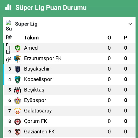
Süper Lig Puan Durumu
Süper Lig
#
Takım
O
P
Amed
0
0
1
Erzurumspor FK
0
0
2
Başakşehir
0
0
3
Kocaelispor
0
0
4
Beşiktaş
0
0
5
Eyüpspor
0
0
6
Galatasaray
0
0
7
Çorum FK
0
0
8
Gaziantep FK
0
0
9