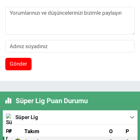
Gönder
Süper Lig Puan Durumu
Süper Lig
#
Takım
O
P