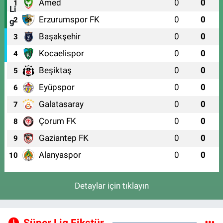
Amed
0
0
1
Erzurumspor FK
0
0
2
Başakşehir
0
0
3
Kocaelispor
0
0
4
Beşiktaş
0
0
5
Eyüpspor
0
0
6
Galatasaray
0
0
7
Çorum FK
0
0
8
Gaziantep FK
0
0
9
Alanyaspor
0
0
10
Detaylar için tıklayın
Süper Lig Fikstür