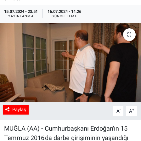
Sağlık
15.07.2024 - 23:51
16.07.2024 - 14:26
YAYINLANMA
GÜNCELLEME
Spor
Yaşam
Tarım
Paylaş
-
+
A
A
MUĞLA (AA) - Cumhurbaşkanı Erdoğan'ın 15
Temmuz 2016'da darbe girişiminin yaşandığı