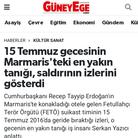
Asayiş
Çevre
Eğitim
Ekonomi
Gündem
Kü
Asayiş
İstanbul Hava Durumu
Çevre
İstanbul Trafik Yoğunluk Haritası
HABERLER
KÜLTÜR SANAT
15 Temmuz gecesinin
Eğitim
Süper Lig Puan Durumu ve Fikstür
Marmaris'teki en yakın
Ekonomi
Tüm Manşetler
tanığı, saldırının izlerini
gösterdi
Gündem
Son Dakika Haberleri
Cumhurbaşkanı Recep Tayyip Erdoğan'ın
Kültür Sanat
Haber Arşivi
Marmaris'te konakladığı otele gelen Fetullahçı
Terör Örgütü (FETÖ) suikast timinin 15
Magazin
Temmuz 2016'da geride bıraktığı izleri, o
gecenin en yakın tanığı iş insanı Serkan Yazıcı
Politika
anlattı.