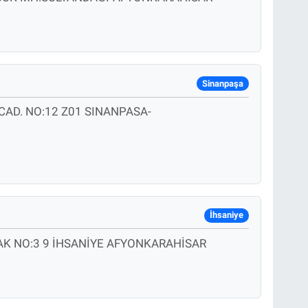
Sinanpaşa
D. NO:12 Z01 SINANPASA-
İhsaniye
AK NO:3 9 İHSANİYE AFYONKARAHİSAR