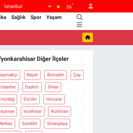
°
İstanbul
36
ika
Sağlık
Spor
Yaşam
fyonkarahisar Diğer İlçeler
Başmakçi
Bayat
Bolvadin
Çay
Çobanlar
Dazkiri
Dinar
Emirdağ
Evciler
Hocalar
hsaniye
İscehisar
Kizilören
Merkez
Sandikli
Sinanpaşa