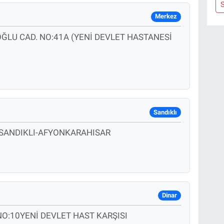
S
Merkez
ĞLU CAD. NO:41A (YENİ DEVLET HASTANESİ
Sandıklı
 SANDIKLI-AFYONKARAHISAR
Dinar
NO:10YENİ DEVLET HAST KARŞISI