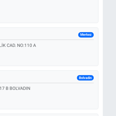
Merkez
İK CAD. NO:110 A
Bolvadin
17 B BOLVADIN