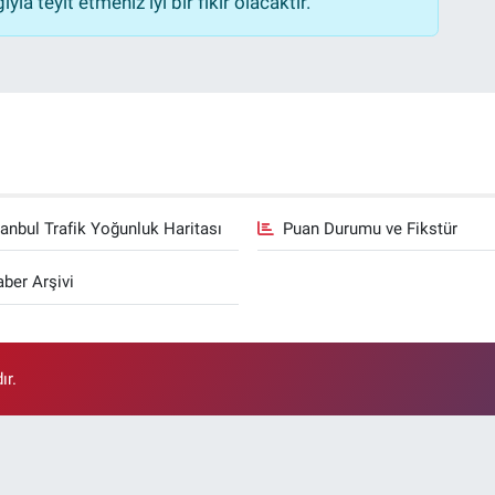
la teyit etmeniz iyi bir fikir olacaktır.
tanbul Trafik Yoğunluk Haritası
Puan Durumu ve Fikstür
ber Arşivi
ır.