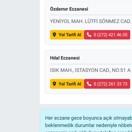
Özdemır Eczanesi
YENİYOL MAH. LÜTFİ SÖNMEZ CAD. 
Yol Tarifi Al
0 (272) 421 46 05
Hılal Eczanesi
ISIK MAH., ISTASYON CAD., NO:51 A
Yol Tarifi Al
0 (272) 261 33 73
Her eczane gece boyunca açık olmayabili
beklenmedik durumlar nedeniyle nöbete