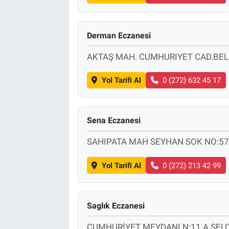
Derman Eczanesi
AKTAŞ MAH. CUMHURIYET CAD.BEL
Yol Tarifi Al
0 (272) 632 45 17
Sena Eczanesi
SAHIPATA MAH SEYHAN SOK NO:57
Yol Tarifi Al
0 (272) 213 42 99
Saglık Eczanesi
CUMHURİYET MEYDANI N:11 A SE