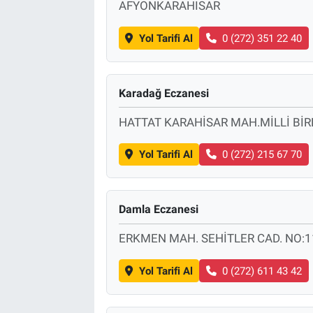
AFYONKARAHISAR
Yol Tarifi Al
0 (272) 351 22 40
Karadağ Eczanesi
HATTAT KARAHİSAR MAH.MİLLİ BİRL
Yol Tarifi Al
0 (272) 215 67 70
Damla Eczanesi
ERKMEN MAH. SEHİTLER CAD. NO:1
Yol Tarifi Al
0 (272) 611 43 42