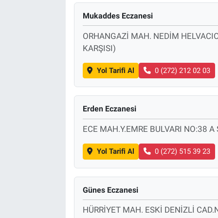
Mukaddes Eczanesi
Sağlık
ORHANGAZİ MAH. NEDİM HELVACIO
Spor
KARŞISI)
Yaşam
Yol Tarifi Al
0 (272) 212 02 03
Tarım
Erden Eczanesi
ECE MAH.Y.EMRE BULVARI NO:38 A
Yol Tarifi Al
0 (272) 515 39 23
Günes Eczanesi
HÜRRİYET MAH. ESKİ DENİZLİ CAD.