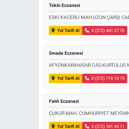
Tekin Eczanesi
ESKİ KACERLİ MAH.UZUN ÇARŞI CAD
Yol Tarifi Al
0 (272) 441 27 76
Sınada Eczanesi
AFYONKARAHISAR CAD.KURTULUS 
Yol Tarifi Al
0 (272) 718 10 15
Fatıh Eczanesi
ÇUKUR MAH. CUMHURİYET MEYDANI
Yol Tarifi Al
0 (272) 341 44 11