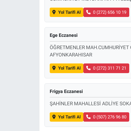
Yol Tarifi Al
0 (272) 656 10 19
Ege Eczanesi
ÖĞRETMENLER MAH.CUMHURİYET CA
AFYONKARAHISAR
Yol Tarifi Al
0 (272) 311 71 21
Frigya Eczanesi
ŞAHİNLER MAHALLESİ ADLİYE SOK
Yol Tarifi Al
0 (507) 276 96 80