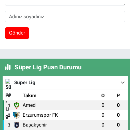
Gönder
Süper Lig Puan Durumu
Süper Lig
#
Takım
O
P
Amed
0
0
1
Erzurumspor FK
0
0
2
Başakşehir
0
0
3