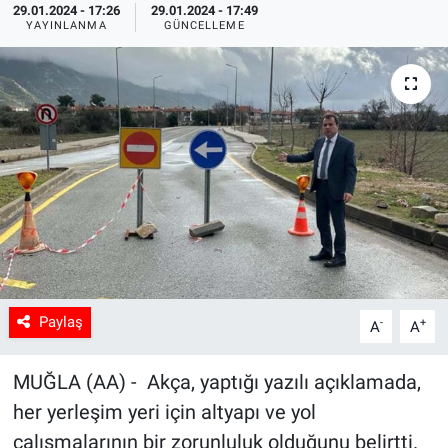
29.01.2024 - 17:26
29.01.2024 - 17:49
YAYINLANMA
GÜNCELLEME
Sağlık
Spor
Yaşam
Tarım
Paylaş
-
+
A
A
MUĞLA (AA) - Akça, yaptığı yazılı açıklamada,
her yerleşim yeri için altyapı ve yol
çalışmalarının bir zorunluluk olduğunu belirtti.