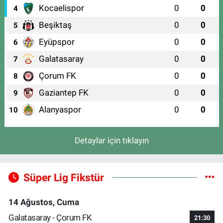
Kocaelispor
0
0
4
Beşiktaş
0
0
5
Eyüpspor
0
0
6
Galatasaray
0
0
7
Çorum FK
0
0
8
Gaziantep FK
0
0
9
Alanyaspor
0
0
10
Detaylar için tıklayın
Süper Lig Fikstür
14 Ağustos, Cuma
Galatasaray - Çorum FK
21:30