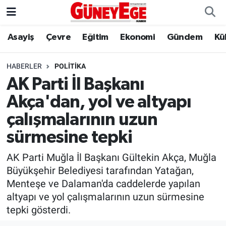
Asayiş
Çevre
Eğitim
Ekonomi
Gündem
Kü
Asayiş
İstanbul Hava Durumu
Çevre
İstanbul Trafik Yoğunluk Haritası
HABERLER
POLITIKA
AK Parti İl Başkanı
Eğitim
Süper Lig Puan Durumu ve Fikstür
Akça'dan, yol ve altyapı
Ekonomi
Tüm Manşetler
çalışmalarının uzun
sürmesine tepki
Gündem
Son Dakika Haberleri
AK Parti Muğla İl Başkanı Gültekin Akça, Muğla
Kültür Sanat
Haber Arşivi
Büyükşehir Belediyesi tarafından Yatağan,
Menteşe ve Dalaman'da caddelerde yapılan
Magazin
altyapı ve yol çalışmalarının uzun sürmesine
tepki gösterdi.
Politika