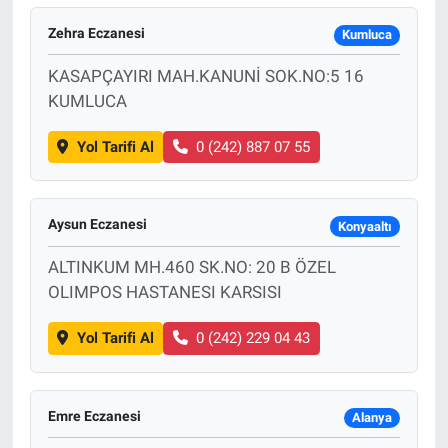
Zehra Eczanesi
Kumluca
KASAPÇAYIRI MAH.KANUNİ SOK.NO:5 16
KUMLUCA
Yol Tarifi Al
0 (242) 887 07 55
Aysun Eczanesi
Konyaaltı
ALTINKUM MH.460 SK.NO: 20 B ÖZEL
OLIMPOS HASTANESI KARSISI
Yol Tarifi Al
0 (242) 229 04 43
Emre Eczanesi
Alanya