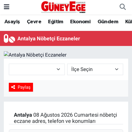
Asayiş
Çevre
Eğitim
Ekonomi
Gündem
Kü
Asayiş
İstanbul Hava Durumu
Çevre
İstanbul Trafik Yoğunluk Haritası
Antalya Nöbetçi Eczaneler
Eğitim
Süper Lig Puan Durumu ve Fikstür
Ekonomi
Tüm Manşetler
Gündem
Son Dakika Haberleri
Paylaş
Kültür Sanat
Haber Arşivi
Magazin
Antalya
08 Ağustos 2026 Cumartesi nöbetçi
eczane adres, telefon ve konumları
Politika