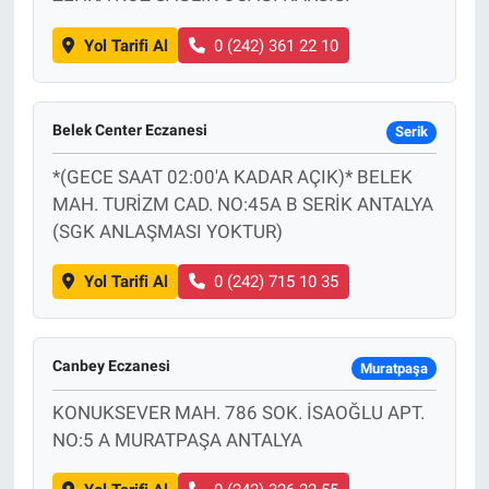
Yol Tarifi Al
0 (242) 361 22 10
Belek Center Eczanesi
Serik
*(GECE SAAT 02:00'A KADAR AÇIK)* BELEK
MAH. TURİZM CAD. NO:45A B SERİK ANTALYA
(SGK ANLAŞMASI YOKTUR)
Yol Tarifi Al
0 (242) 715 10 35
Canbey Eczanesi
Muratpaşa
KONUKSEVER MAH. 786 SOK. İSAOĞLU APT.
NO:5 A MURATPAŞA ANTALYA