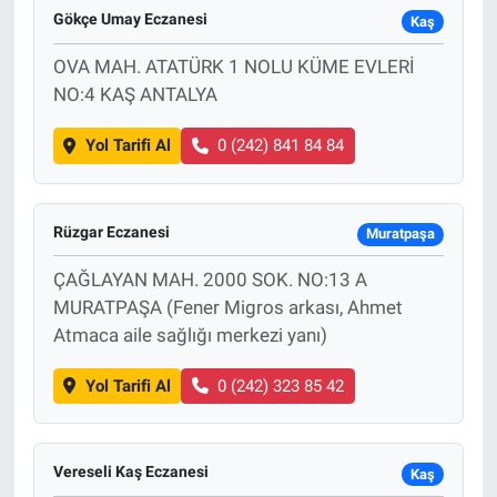
Gökçe Umay Eczanesi
Kaş
Sağlık
OVA MAH. ATATÜRK 1 NOLU KÜME EVLERİ
NO:4 KAŞ ANTALYA
Spor
Yol Tarifi Al
0 (242) 841 84 84
Yaşam
Tarım
Rüzgar Eczanesi
Muratpaşa
ÇAĞLAYAN MAH. 2000 SOK. NO:13 A
MURATPAŞA (Fener Migros arkası, Ahmet
Atmaca aile sağlığı merkezi yanı)
Yol Tarifi Al
0 (242) 323 85 42
Vereseli Kaş Eczanesi
Kaş