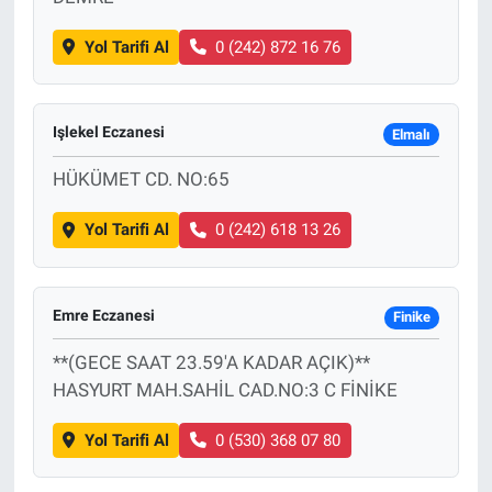
Yol Tarifi Al
0 (242) 872 16 76
Işlekel Eczanesi
Elmalı
HÜKÜMET CD. NO:65
Yol Tarifi Al
0 (242) 618 13 26
Emre Eczanesi
Finike
**(GECE SAAT 23.59'A KADAR AÇIK)**
HASYURT MAH.SAHİL CAD.NO:3 C FİNİKE
Yol Tarifi Al
0 (530) 368 07 80