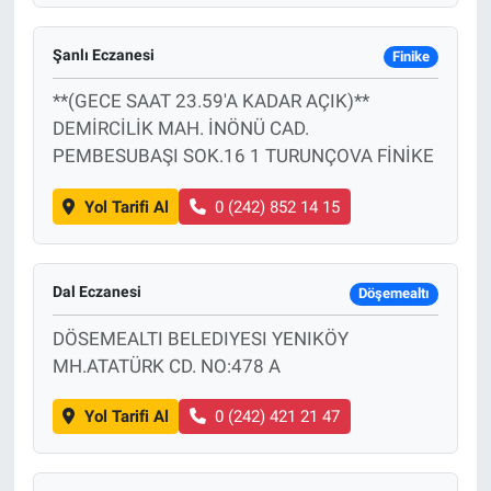
Şanlı Eczanesi
Finike
**(GECE SAAT 23.59'A KADAR AÇIK)**
DEMİRCİLİK MAH. İNÖNÜ CAD.
PEMBESUBAŞI SOK.16 1 TURUNÇOVA FİNİKE
Yol Tarifi Al
0 (242) 852 14 15
Dal Eczanesi
Döşemealtı
DÖSEMEALTI BELEDIYESI YENIKÖY
MH.ATATÜRK CD. NO:478 A
Yol Tarifi Al
0 (242) 421 21 47