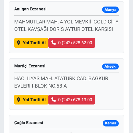
Anılgan Eczanesi
Alanya
MAHMUTLAR MAH. 4 YOL MEVKİİ, GOLD CİTY
OTEL KAVŞAĞI DORİS AYTUR OTEL KARŞISI
Yol Tarifi Al
0 (242) 528 62 00
Murtiçi Eczanesi
Akseki
HACI ILYAS MAH. ATATÜRK CAD. BAGKUR
EVLERI I-BLOK NO.58 A
Yol Tarifi Al
0 (242) 678 13 00
Çağla Eczanesi
Kemer