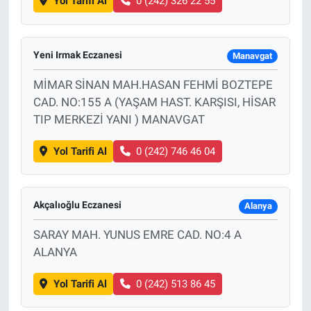
Yol Tarifi Al
0 (242) 326 22 55
Yeni Irmak Eczanesi
Manavgat
MİMAR SİNAN MAH.HASAN FEHMİ BOZTEPE
CAD. NO:155 A (YAŞAM HAST. KARŞISI, HİSAR
TIP MERKEZİ YANI ) MANAVGAT
Yol Tarifi Al
0 (242) 746 46 04
Akçalıoğlu Eczanesi
Alanya
SARAY MAH. YUNUS EMRE CAD. NO:4 A
ALANYA
Yol Tarifi Al
0 (242) 513 86 45