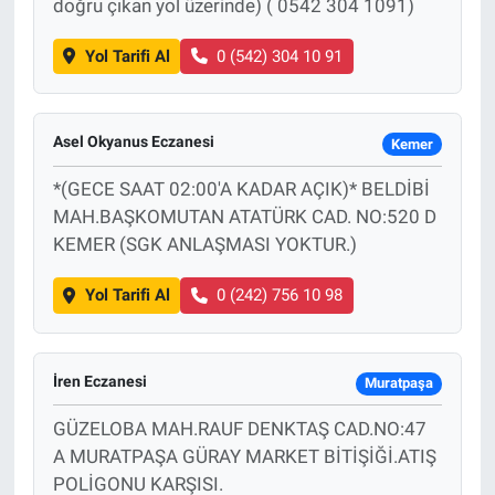
doğru çıkan yol üzerinde) ( 0542 304 1091)
Yol Tarifi Al
0 (542) 304 10 91
Asel Okyanus Eczanesi
Kemer
*(GECE SAAT 02:00'A KADAR AÇIK)* BELDİBİ
MAH.BAŞKOMUTAN ATATÜRK CAD. NO:520 D
KEMER (SGK ANLAŞMASI YOKTUR.)
Yol Tarifi Al
0 (242) 756 10 98
İren Eczanesi
Muratpaşa
GÜZELOBA MAH.RAUF DENKTAŞ CAD.NO:47
A MURATPAŞA GÜRAY MARKET BİTİŞİĞİ.ATIŞ
POLİGONU KARŞISI.