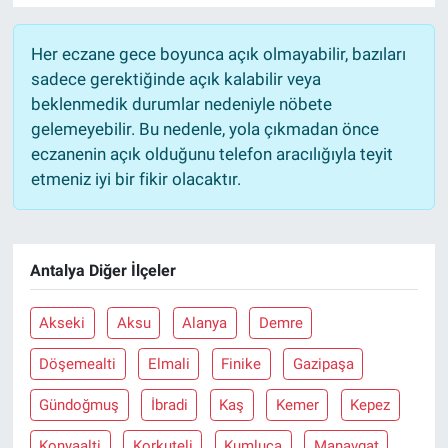
Her eczane gece boyunca açık olmayabilir, bazıları
sadece gerektiğinde açık kalabilir veya
beklenmedik durumlar nedeniyle nöbete
gelemeyebilir. Bu nedenle, yola çıkmadan önce
eczanenin açık olduğunu telefon aracılığıyla teyit
etmeniz iyi bir fikir olacaktır.
Antalya Diğer İlçeler
Akseki
Aksu
Alanya
Demre
Döşemealti
Elmali
Finike
Gazipaşa
Gündoğmuş
İbradi
Kaş
Kemer
Kepez
Konyaalti
Korkuteli
Kumluca
Manavgat