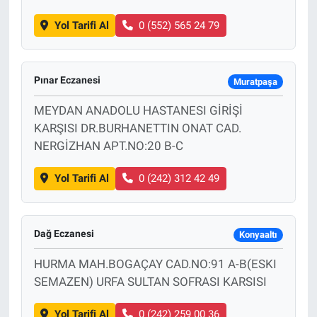
Yol Tarifi Al
0 (552) 565 24 79
Pınar Eczanesi
Muratpaşa
MEYDAN ANADOLU HASTANESI GİRİŞİ
KARŞISI DR.BURHANETTIN ONAT CAD.
NERGİZHAN APT.NO:20 B-C
Yol Tarifi Al
0 (242) 312 42 49
Dağ Eczanesi
Konyaaltı
HURMA MAH.BOGAÇAY CAD.NO:91 A-B(ESKI
SEMAZEN) URFA SULTAN SOFRASI KARSISI
Yol Tarifi Al
0 (242) 259 00 36