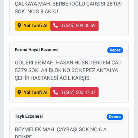
ÇALKAYA MAH. BERBEROĞLU ÇARŞISI 28109
SOK. NO:8 8 AKSU
Yol Tarifi Al
0 (545) 509 00 59
Farma Hayat Eczanesi
Kepez
GÖÇERLER MAH. HASAN HÜSNÜ ERDEM CAD.
5379 SOK. A4 BLOK NO 6C KEPEZ ANTALYA
ŞEHİR HASTANESİ ACİL KARŞISI
Yol Tarifi Al
0 (507) 500 47 07
Taylı Eczanesi
Demre
BEYMELEK MAH. ÇAYBAŞI SOK.NO:6 A
DEMRE