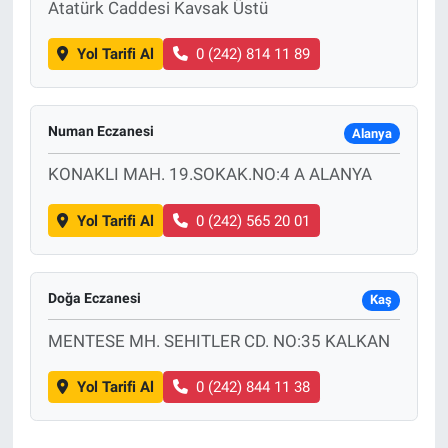
Atatürk Caddesi Kavsak Üstü
Yol Tarifi Al
0 (242) 814 11 89
Numan Eczanesi
Alanya
KONAKLI MAH. 19.SOKAK.NO:4 A ALANYA
Yol Tarifi Al
0 (242) 565 20 01
Doğa Eczanesi
Kaş
MENTESE MH. SEHITLER CD. NO:35 KALKAN
Yol Tarifi Al
0 (242) 844 11 38