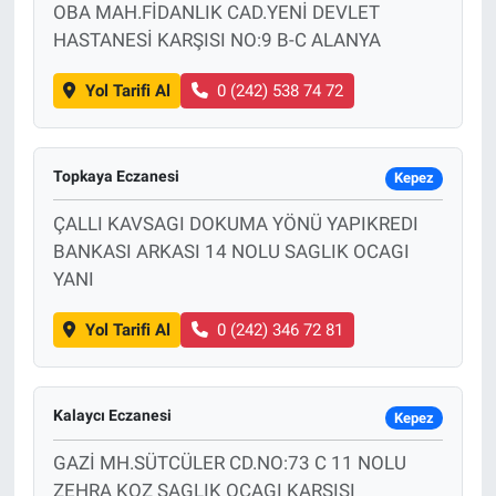
OBA MAH.FİDANLIK CAD.YENİ DEVLET
HASTANESİ KARŞISI NO:9 B-C ALANYA
Yol Tarifi Al
0 (242) 538 74 72
Topkaya Eczanesi
Kepez
ÇALLI KAVSAGI DOKUMA YÖNÜ YAPIKREDI
BANKASI ARKASI 14 NOLU SAGLIK OCAGI
YANI
Yol Tarifi Al
0 (242) 346 72 81
Kalaycı Eczanesi
Kepez
GAZİ MH.SÜTCÜLER CD.NO:73 C 11 NOLU
ZEHRA KOZ SAGLIK OCAGI KARSISI