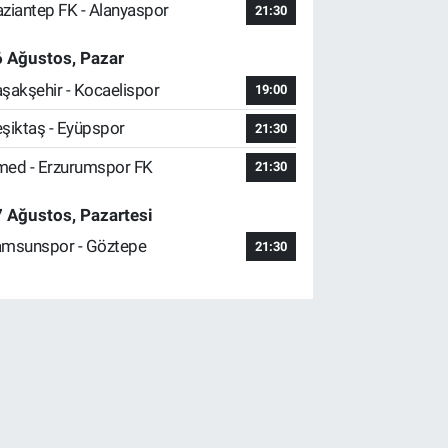
ziantep FK - Alanyaspor
21:30
 Ağustos, Pazar
şakşehir - Kocaelispor
19:00
şiktaş - Eyüpspor
21:30
ed - Erzurumspor FK
21:30
 Ağustos, Pazartesi
msunspor - Göztepe
21:30