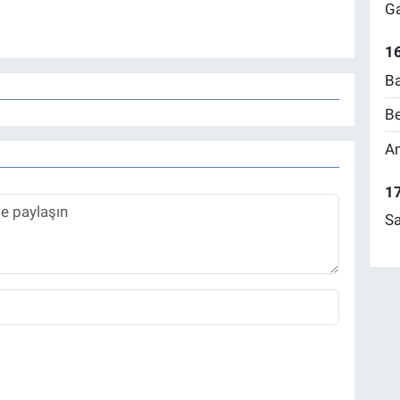
Ga
16
Ba
Be
Am
17
Sa