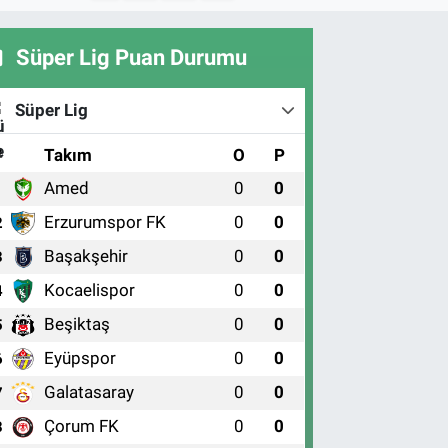
Süper Lig Puan Durumu
Süper Lig
#
Takım
O
P
Amed
0
0
1
Erzurumspor FK
0
0
2
Başakşehir
0
0
3
Kocaelispor
0
0
4
Beşiktaş
0
0
5
Eyüpspor
0
0
6
Galatasaray
0
0
7
Çorum FK
0
0
8