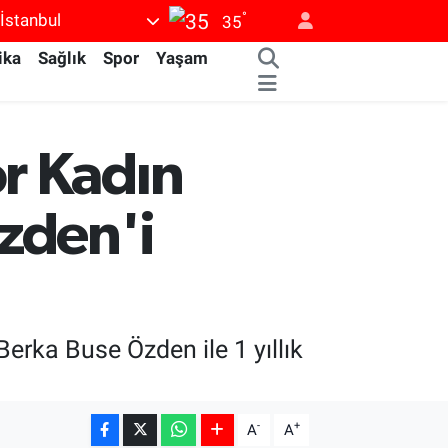
°
İstanbul
35
ika
Sağlık
Spor
Yaşam
r Kadın
zden'i
erka Buse Özden ile 1 yıllık
-
+
A
A