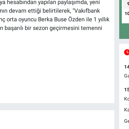
a hesabından yapılan paylaşımda, yeni
ın devam ettiği belirtilerek, "Vakıfbank
1
ç orta oyuncu Berka Buse Özden ile 1 yıllık
başarılı bir sezon geçirmesini temenni
1
Ga
1
Ko
Ka
Ge