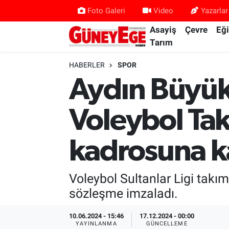
Foto Galeri
Video
Yazarlar
Asayiş
Çevre
Eğ
Asayiş
İstanbul Hava Durumu
Tarım
Çevre
İstanbul Trafik Yoğunluk Haritası
HABERLER
SPOR
Aydın Büyük
Eğitim
Süper Lig Puan Durumu ve Fikstür
Voleybol Ta
Ekonomi
Tüm Manşetler
kadrosuna ka
Gündem
Son Dakika Haberleri
Kültür Sanat
Haber Arşivi
Voleybol Sultanlar Ligi takı
sözleşme imzaladı.
Magazin
10.06.2024 - 15:46
17.12.2024 - 00:00
Politika
YAYINLANMA
GÜNCELLEME