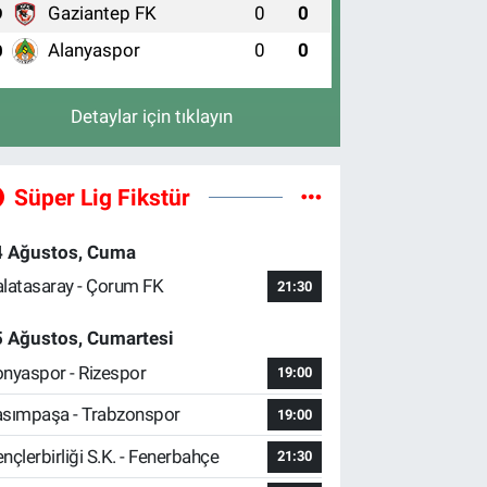
Gaziantep FK
0
0
9
Alanyaspor
0
0
0
Detaylar için tıklayın
Süper Lig Fikstür
4 Ağustos, Cuma
latasaray - Çorum FK
21:30
5 Ağustos, Cumartesi
nyaspor - Rizespor
19:00
sımpaşa - Trabzonspor
19:00
nçlerbirliği S.K. - Fenerbahçe
21:30