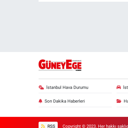
İstanbul Hava Durumu
İs
Son Dakika Haberleri
Ha
RSS
Copyright © 2023. Her hakkı saklıd