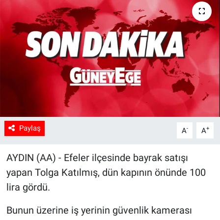
Sağlık
Spor
Yaşam
Tarım
Paylaş
-
+
A
A
AYDIN (AA) - Efeler ilçesinde bayrak satışı
yapan Tolga Katılmış, dün kapının önünde 100
lira gördü.
Bunun üzerine iş yerinin güvenlik kamerası