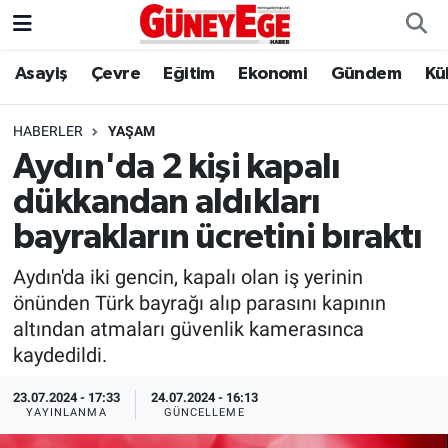
Asayiş
Çevre
Eğitim
Ekonomi
Gündem
Kü
Asayiş
İstanbul Hava Durumu
Çevre
İstanbul Trafik Yoğunluk Haritası
HABERLER
YAŞAM
Aydın'da 2 kişi kapalı
Eğitim
Süper Lig Puan Durumu ve Fikstür
dükkandan aldıkları
Ekonomi
Tüm Manşetler
bayrakların ücretini bıraktı
Aydın'da iki gencin, kapalı olan iş yerinin
Gündem
Son Dakika Haberleri
önünden Türk bayrağı alıp parasını kapının
altından atmaları güvenlik kamerasınca
Kültür Sanat
Haber Arşivi
kaydedildi.
Magazin
23.07.2024 - 17:33
24.07.2024 - 16:13
YAYINLANMA
GÜNCELLEME
Politika