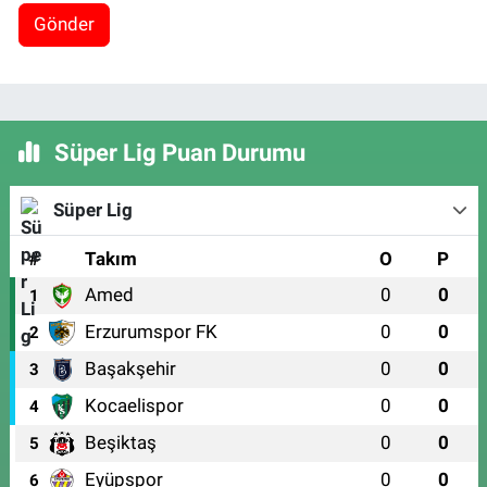
Gönder
Süper Lig Puan Durumu
Süper Lig
#
Takım
O
P
Amed
0
0
1
Erzurumspor FK
0
0
2
Başakşehir
0
0
3
Kocaelispor
0
0
4
Beşiktaş
0
0
5
Eyüpspor
0
0
6