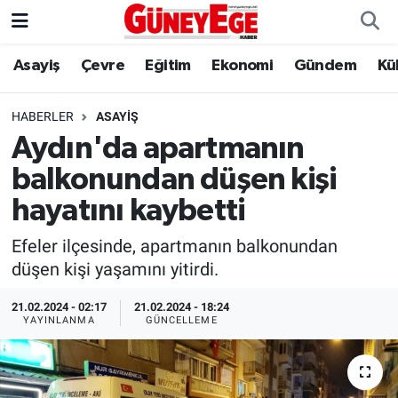
Asayiş
Çevre
Eğitim
Ekonomi
Gündem
Kü
Asayiş
İstanbul Hava Durumu
Çevre
İstanbul Trafik Yoğunluk Haritası
HABERLER
ASAYIŞ
Aydın'da apartmanın
Eğitim
Süper Lig Puan Durumu ve Fikstür
balkonundan düşen kişi
Ekonomi
Tüm Manşetler
hayatını kaybetti
Efeler ilçesinde, apartmanın balkonundan
Gündem
Son Dakika Haberleri
düşen kişi yaşamını yitirdi.
Kültür Sanat
Haber Arşivi
21.02.2024 - 02:17
21.02.2024 - 18:24
YAYINLANMA
GÜNCELLEME
Magazin
Politika