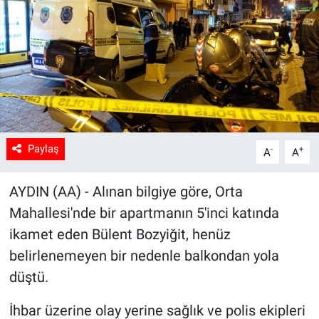
Sağlık
Spor
Yaşam
Tarım
Paylaş
-
+
A
A
AYDIN (AA) - Alınan bilgiye göre, Orta
Mahallesi'nde bir apartmanın 5'inci katında
ikamet eden Bülent Bozyiğit, henüz
belirlenemeyen bir nedenle balkondan yola
düştü.
İhbar üzerine olay yerine sağlık ve polis ekipleri