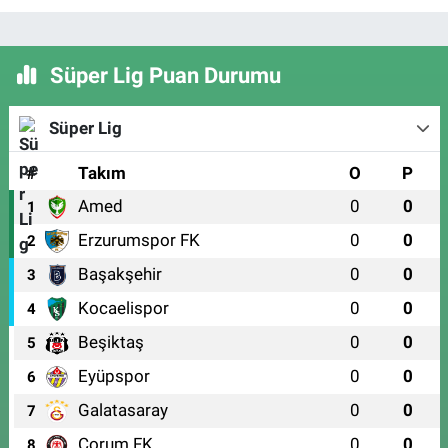
Süper Lig Puan Durumu
Süper Lig
#
Takım
O
P
Amed
0
0
1
Erzurumspor FK
0
0
2
Başakşehir
0
0
3
Kocaelispor
0
0
4
Beşiktaş
0
0
5
Eyüpspor
0
0
6
Galatasaray
0
0
7
Çorum FK
0
0
8