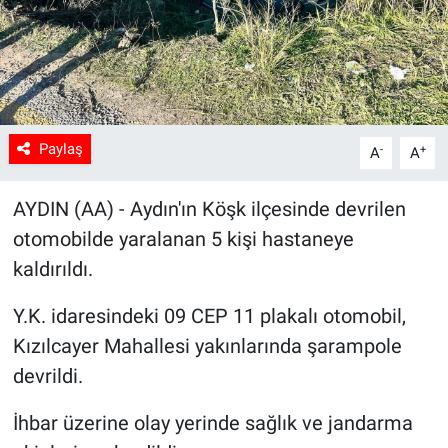
Sağlık
Spor
Yaşam
Paylaş
-
+
A
A
Tarım
AYDIN (AA) - Aydın'ın Köşk ilçesinde devrilen
otomobilde yaralanan 5 kişi hastaneye
kaldırıldı.
Y.K. idaresindeki 09 CEP 11 plakalı otomobil,
Kızılcayer Mahallesi yakınlarında şarampole
devrildi.
İhbar üzerine olay yerinde sağlık ve jandarma