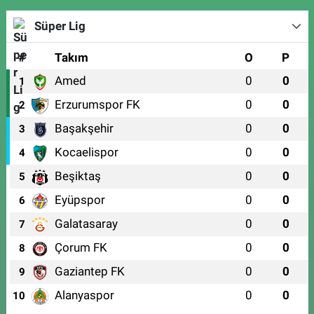
Süper Lig
#
Takım
O
P
Amed
0
0
1
Erzurumspor FK
0
0
2
Başakşehir
0
0
3
Kocaelispor
0
0
4
Beşiktaş
0
0
5
Eyüpspor
0
0
6
Galatasaray
0
0
7
Çorum FK
0
0
8
Gaziantep FK
0
0
9
Alanyaspor
0
0
10