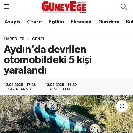
Asayiş
Çevre
Eğitim
Ekonomi
Gündem
Kü
Asayiş
İstanbul Hava Durumu
Çevre
İstanbul Trafik Yoğunluk Haritası
HABERLER
GENEL
Aydın'da devrilen
Eğitim
Süper Lig Puan Durumu ve Fikstür
otomobildeki 5 kişi
Ekonomi
Tüm Manşetler
yaralandı
Gündem
Son Dakika Haberleri
12.02.2025 - 17:26
13.02.2025 - 14:39
YAYINLANMA
GÜNCELLEME
Kültür Sanat
Haber Arşivi
Magazin
Politika