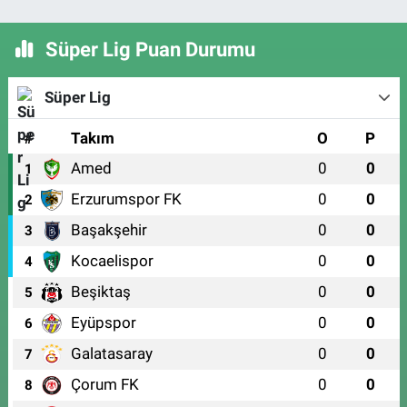
Süper Lig Puan Durumu
Süper Lig
#
Takım
O
P
Amed
0
0
1
Erzurumspor FK
0
0
2
Başakşehir
0
0
3
Kocaelispor
0
0
4
Beşiktaş
0
0
5
Eyüpspor
0
0
6
Galatasaray
0
0
7
Çorum FK
0
0
8