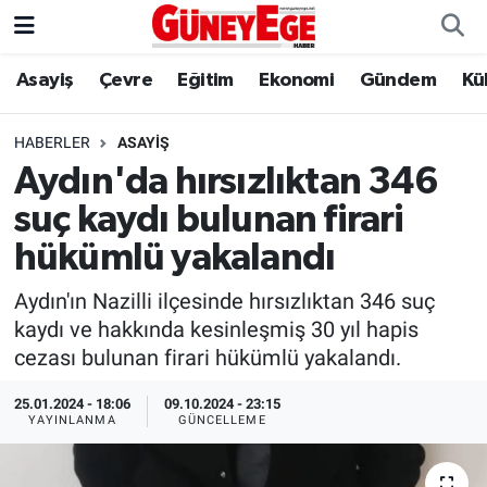
Asayiş
Çevre
Eğitim
Ekonomi
Gündem
Kü
Asayiş
İstanbul Hava Durumu
Çevre
İstanbul Trafik Yoğunluk Haritası
HABERLER
ASAYIŞ
Aydın'da hırsızlıktan 346
Eğitim
Süper Lig Puan Durumu ve Fikstür
suç kaydı bulunan firari
Ekonomi
Tüm Manşetler
hükümlü yakalandı
Aydın'ın Nazilli ilçesinde hırsızlıktan 346 suç
Gündem
Son Dakika Haberleri
kaydı ve hakkında kesinleşmiş 30 yıl hapis
cezası bulunan firari hükümlü yakalandı.
Kültür Sanat
Haber Arşivi
25.01.2024 - 18:06
09.10.2024 - 23:15
Magazin
YAYINLANMA
GÜNCELLEME
Politika