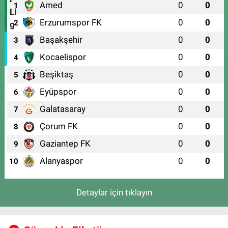
Amed
0
0
1
Erzurumspor FK
0
0
2
Başakşehir
0
0
3
Kocaelispor
0
0
4
Beşiktaş
0
0
5
Eyüpspor
0
0
6
Galatasaray
0
0
7
Çorum FK
0
0
8
Gaziantep FK
0
0
9
Alanyaspor
0
0
10
Detaylar için tıklayın