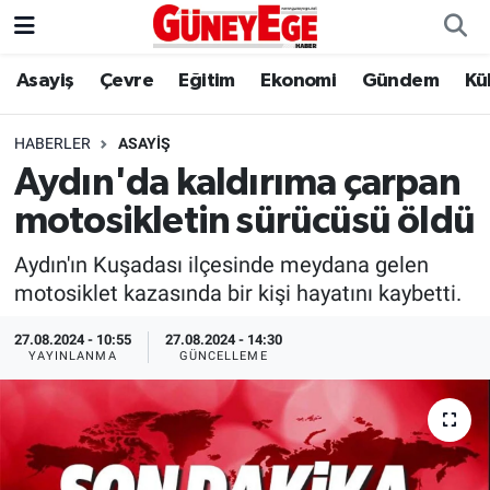
Asayiş
Çevre
Eğitim
Ekonomi
Gündem
Kü
Asayiş
İstanbul Hava Durumu
Çevre
İstanbul Trafik Yoğunluk Haritası
HABERLER
ASAYIŞ
Aydın'da kaldırıma çarpan
Eğitim
Süper Lig Puan Durumu ve Fikstür
motosikletin sürücüsü öldü
Ekonomi
Tüm Manşetler
Aydın'ın Kuşadası ilçesinde meydana gelen
motosiklet kazasında bir kişi hayatını kaybetti.
Gündem
Son Dakika Haberleri
27.08.2024 - 10:55
27.08.2024 - 14:30
YAYINLANMA
GÜNCELLEME
Kültür Sanat
Haber Arşivi
Magazin
Politika