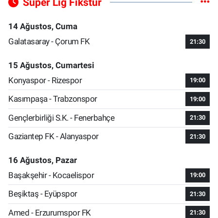
Süper Lig Fikstür
14 Ağustos, Cuma
Galatasaray - Çorum FK
21:30
15 Ağustos, Cumartesi
Konyaspor - Rizespor
19:00
Kasımpaşa - Trabzonspor
19:00
Gençlerbirliği S.K. - Fenerbahçe
21:30
Gaziantep FK - Alanyaspor
21:30
16 Ağustos, Pazar
Başakşehir - Kocaelispor
19:00
Beşiktaş - Eyüpspor
21:30
Amed - Erzurumspor FK
21:30