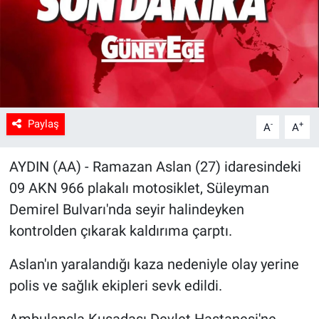
Sağlık
Spor
Yaşam
Paylaş
-
+
A
A
Tarım
AYDIN (AA) - Ramazan Aslan (27) idaresindeki
09 AKN 966 plakalı motosiklet, Süleyman
Demirel Bulvarı'nda seyir halindeyken
kontrolden çıkarak kaldırıma çarptı.
Aslan'ın yaralandığı kaza nedeniyle olay yerine
polis ve sağlık ekipleri sevk edildi.