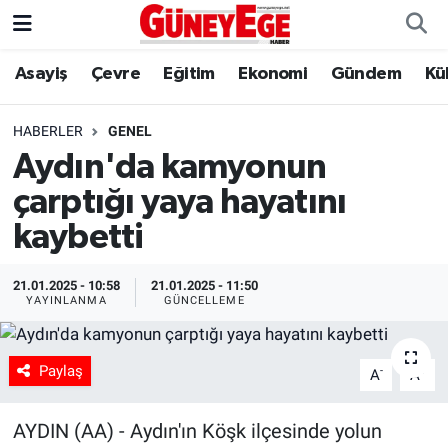
Asayiş
Çevre
Eğitim
Ekonomi
Gündem
Kü
Asayiş
İstanbul Hava Durumu
Çevre
İstanbul Trafik Yoğunluk Haritası
HABERLER
GENEL
Aydın'da kamyonun
Eğitim
Süper Lig Puan Durumu ve Fikstür
çarptığı yaya hayatını
Ekonomi
Tüm Manşetler
kaybetti
Gündem
Son Dakika Haberleri
21.01.2025 - 10:58
21.01.2025 - 11:50
YAYINLANMA
GÜNCELLEME
Kültür Sanat
Haber Arşivi
Paylaş
-
+
A
A
Magazin
AYDIN (AA) - Aydın'ın Köşk ilçesinde yolun
Politika