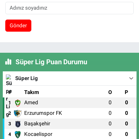
Gönder
Süper Lig Puan Durumu
Süper Lig
#
Takım
O
P
Amed
0
0
1
Erzurumspor FK
0
0
2
Başakşehir
0
0
3
Kocaelispor
0
0
4