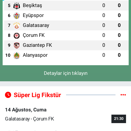
Beşiktaş
0
0
5
Eyüpspor
0
0
6
Galatasaray
0
0
7
Çorum FK
0
0
8
Gaziantep FK
0
0
9
Alanyaspor
0
0
10
Detaylar için tıklayın
Süper Lig Fikstür
14 Ağustos, Cuma
Galatasaray - Çorum FK
21:30