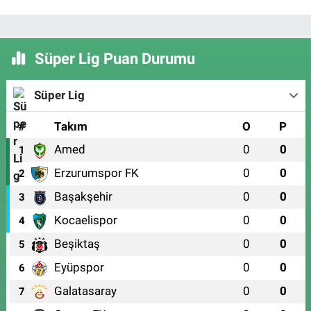
Süper Lig Puan Durumu
Süper Lig
#
Takım
O
P
Amed
0
0
1
Erzurumspor FK
0
0
2
Başakşehir
0
0
3
Kocaelispor
0
0
4
Beşiktaş
0
0
5
Eyüpspor
0
0
6
Galatasaray
0
0
7