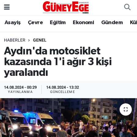
Asayiş
Çevre
Eğitim
Ekonomi
Gündem
Kü
Asayiş
İstanbul Hava Durumu
Çevre
İstanbul Trafik Yoğunluk Haritası
HABERLER
GENEL
Aydın'da motosiklet
Eğitim
Süper Lig Puan Durumu ve Fikstür
kazasında 1'i ağır 3 kişi
Ekonomi
Tüm Manşetler
yaralandı
Gündem
Son Dakika Haberleri
14.08.2024 - 00:29
14.08.2024 - 13:32
YAYINLANMA
GÜNCELLEME
Kültür Sanat
Haber Arşivi
Magazin
Politika