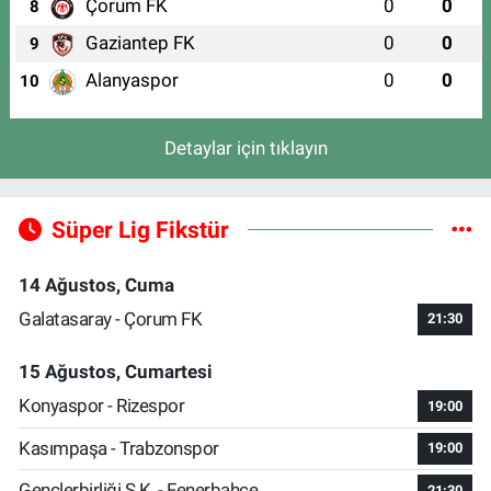
Çorum FK
0
0
8
Gaziantep FK
0
0
9
Alanyaspor
0
0
10
Detaylar için tıklayın
Süper Lig Fikstür
14 Ağustos, Cuma
Galatasaray - Çorum FK
21:30
15 Ağustos, Cumartesi
Konyaspor - Rizespor
19:00
Kasımpaşa - Trabzonspor
19:00
Gençlerbirliği S.K. - Fenerbahçe
21:30