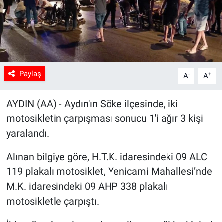
Sağlık
Spor
Yaşam
Paylaş
-
+
A
A
Tarım
AYDIN (AA) - Aydın'ın Söke ilçesinde, iki
motosikletin çarpışması sonucu 1'i ağır 3 kişi
yaralandı.
Alınan bilgiye göre, H.T.K. idaresindeki 09 ALC
119 plakalı motosiklet, Yenicami Mahallesi’nde
M.K. idaresindeki 09 AHP 338 plakalı
motosikletle çarpıştı.