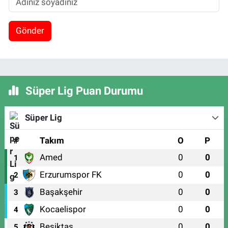
Gönder
Süper Lig Puan Durumu
Süper Lig
#
Takım
O
P
Amed
0
0
1
Erzurumspor FK
0
0
2
Başakşehir
0
0
3
Kocaelispor
0
0
4
Beşiktaş
0
0
5