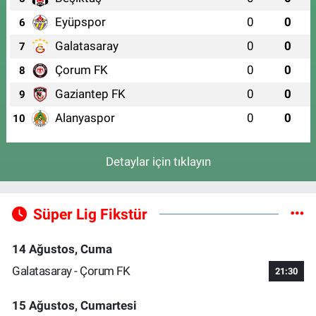
Eyüpspor
0
0
6
Galatasaray
0
0
7
Çorum FK
0
0
8
Gaziantep FK
0
0
9
Alanyaspor
0
0
10
Detaylar için tıklayın
Süper Lig Fikstür
14 Ağustos, Cuma
Galatasaray - Çorum FK
21:30
15 Ağustos, Cumartesi