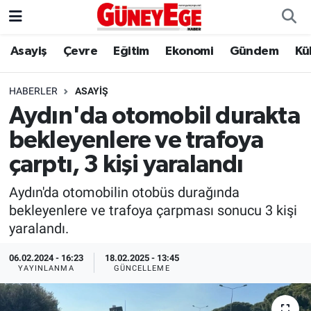
Asayiş
Çevre
Eğitim
Ekonomi
Gündem
Kü
Asayiş
İstanbul Hava Durumu
Çevre
İstanbul Trafik Yoğunluk Haritası
HABERLER
ASAYIŞ
Aydın'da otomobil durakta
Eğitim
Süper Lig Puan Durumu ve Fikstür
bekleyenlere ve trafoya
Ekonomi
Tüm Manşetler
çarptı, 3 kişi yaralandı
Aydın'da otomobilin otobüs durağında
Gündem
Son Dakika Haberleri
bekleyenlere ve trafoya çarpması sonucu 3 kişi
yaralandı.
Kültür Sanat
Haber Arşivi
06.02.2024 - 16:23
18.02.2025 - 13:45
Magazin
YAYINLANMA
GÜNCELLEME
Politika