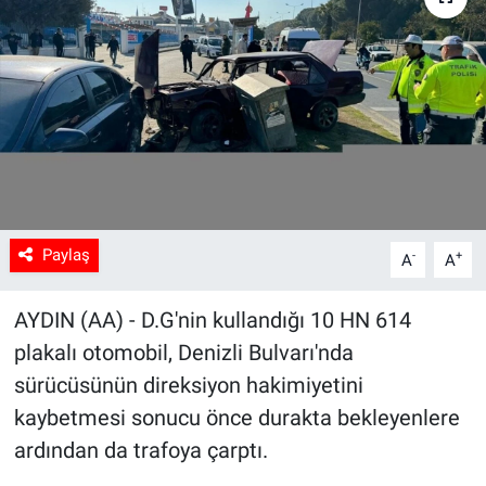
Sağlık
Spor
Yaşam
Tarım
Paylaş
-
+
A
A
AYDIN (AA) - D.G'nin kullandığı 10 HN 614
plakalı otomobil, Denizli Bulvarı'nda
sürücüsünün direksiyon hakimiyetini
kaybetmesi sonucu önce durakta bekleyenlere
ardından da trafoya çarptı.