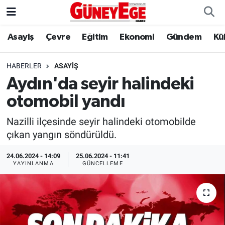
Asayiş
Çevre
Eğitim
Ekonomi
Gündem
Kü
Asayiş
İstanbul Hava Durumu
Çevre
İstanbul Trafik Yoğunluk Haritası
HABERLER
ASAYIŞ
Aydın'da seyir halindeki
Eğitim
Süper Lig Puan Durumu ve Fikstür
otomobil yandı
Ekonomi
Tüm Manşetler
Nazilli ilçesinde seyir halindeki otomobilde
çıkan yangın söndürüldü.
Gündem
Son Dakika Haberleri
24.06.2024 - 14:09
25.06.2024 - 11:41
YAYINLANMA
GÜNCELLEME
Kültür Sanat
Haber Arşivi
Magazin
Politika