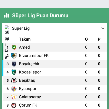
Süper Lig Puan Durumu
Süper Lig
#
Takım
O
P
Amed
0
0
1
Erzurumspor FK
0
0
2
Başakşehir
0
0
3
Kocaelispor
0
0
4
Beşiktaş
0
0
5
Eyüpspor
0
0
6
Galatasaray
0
0
7
Çorum FK
0
0
8