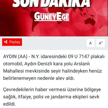
Sağlık
Spor
Yaşam
Paylaş
-
+
A
A
Tarım
AYDIN (AA) - N.Y. idaresindeki 09 U 7147 plakalı
otomobil, Aydın-Denizli kara yolu Arslanlı
Mahallesi mevkisinde seyir halindeyken henüz
belirlenemeyen nedenle alev aldı.
Çevredekilerin haber vermesi üzerine bölgeye
sağlık, itfaiye, polis ve jandarma ekipleri sevk
edildi.