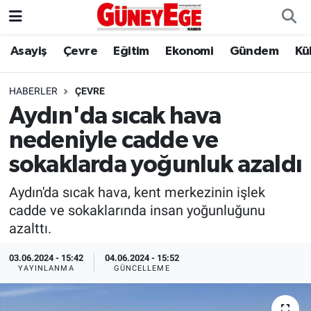
Asayiş
Çevre
Eğitim
Ekonomi
Gündem
Kü
Asayiş
İstanbul Hava Durumu
Çevre
İstanbul Trafik Yoğunluk Haritası
HABERLER
ÇEVRE
Aydın'da sıcak hava
Eğitim
Süper Lig Puan Durumu ve Fikstür
nedeniyle cadde ve
Ekonomi
Tüm Manşetler
sokaklarda yoğunluk azaldı
Aydın'da sıcak hava, kent merkezinin işlek
Gündem
Son Dakika Haberleri
cadde ve sokaklarında insan yoğunluğunu
azalttı.
Kültür Sanat
Haber Arşivi
03.06.2024 - 15:42
04.06.2024 - 15:52
Magazin
YAYINLANMA
GÜNCELLEME
Politika