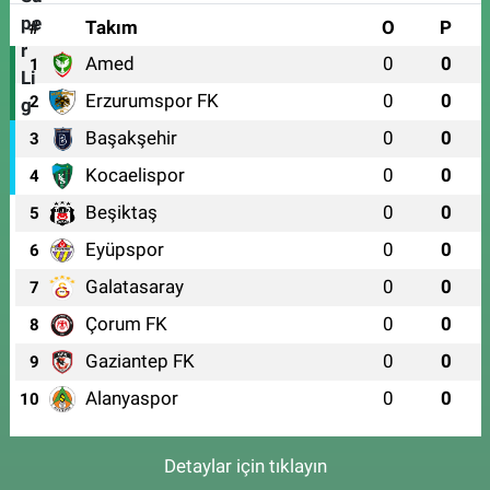
#
Takım
O
P
Amed
0
0
1
Erzurumspor FK
0
0
2
Başakşehir
0
0
3
Kocaelispor
0
0
4
Beşiktaş
0
0
5
Eyüpspor
0
0
6
Galatasaray
0
0
7
Çorum FK
0
0
8
Gaziantep FK
0
0
9
Alanyaspor
0
0
10
Detaylar için tıklayın