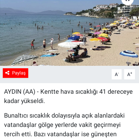
Sağlık
Spor
Yaşam
Tarım
Paylaş
-
+
A
A
AYDIN (AA) - Kentte hava sıcaklığı 41 dereceye
kadar yükseldi.
Bunaltıcı sıcaklık dolayısıyla açık alanlardaki
vatandaşlar gölge yerlerde vakit geçirmeyi
tercih etti. Bazı vatandaşlar ise güneşten