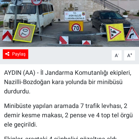
Sağlık
Spor
Yaşam
Paylaş
-
+
A
A
Tarım
AYDIN (AA) - İl Jandarma Komutanlığı ekipleri,
Nazilli-Bozdoğan kara yolunda bir minibüsü
durdurdu.
Minibüste yapılan aramada 7 trafik levhası, 2
demir kesme makası, 2 pense ve 4 top tel örgü
ele geçirildi.