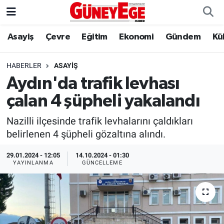
Asayiş
Çevre
Eğitim
Ekonomi
Gündem
Kü
Asayiş
İstanbul Hava Durumu
Çevre
İstanbul Trafik Yoğunluk Haritası
HABERLER
ASAYIŞ
Aydın'da trafik levhası
Eğitim
Süper Lig Puan Durumu ve Fikstür
çalan 4 şüpheli yakalandı
Ekonomi
Tüm Manşetler
Nazilli ilçesinde trafik levhalarını çaldıkları
belirlenen 4 şüpheli gözaltına alındı.
Gündem
Son Dakika Haberleri
29.01.2024 - 12:05
14.10.2024 - 01:30
YAYINLANMA
GÜNCELLEME
Kültür Sanat
Haber Arşivi
Magazin
Politika