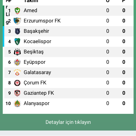
#
Takım
O
P
Amed
0
0
1
Erzurumspor FK
0
0
2
Başakşehir
0
0
3
Kocaelispor
0
0
4
Beşiktaş
0
0
5
Eyüpspor
0
0
6
Galatasaray
0
0
7
Çorum FK
0
0
8
Gaziantep FK
0
0
9
Alanyaspor
0
0
10
Detaylar için tıklayın