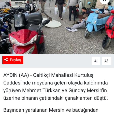
Sağlık
Spor
Yaşam
Tarım
Paylaş
-
+
A
A
AYDIN (AA) - Çeltikçi Mahallesi Kurtuluş
Caddesi'nde meydana gelen olayda kaldırımda
yürüyen Mehmet Türkkan ve Günday Mersin'in
üzerine binanın çatısındaki çanak anten düştü.
Başından yaralanan Mersin ve bacağından