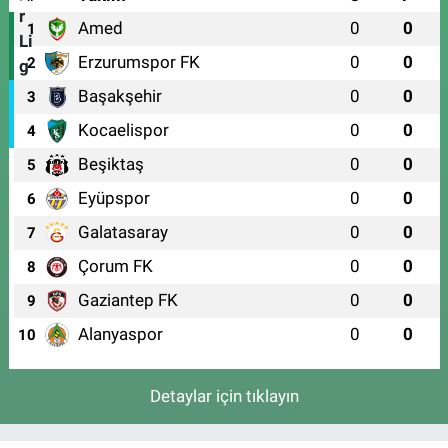
Amed
0
0
1
Erzurumspor FK
0
0
2
Başakşehir
0
0
3
Kocaelispor
0
0
4
Beşiktaş
0
0
5
Eyüpspor
0
0
6
Galatasaray
0
0
7
Çorum FK
0
0
8
Gaziantep FK
0
0
9
Alanyaspor
0
0
10
Detaylar için tıklayın