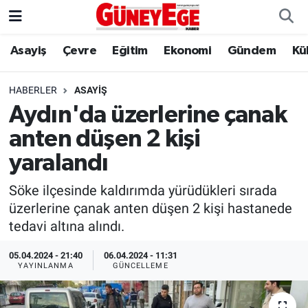
Asayiş
Çevre
Eğitim
Ekonomi
Gündem
Kü
Asayiş
İstanbul Hava Durumu
Çevre
İstanbul Trafik Yoğunluk Haritası
HABERLER
ASAYIŞ
Aydın'da üzerlerine çanak
Eğitim
Süper Lig Puan Durumu ve Fikstür
anten düşen 2 kişi
Ekonomi
Tüm Manşetler
yaralandı
Söke ilçesinde kaldırımda yürüdükleri sırada
Gündem
Son Dakika Haberleri
üzerlerine çanak anten düşen 2 kişi hastanede
tedavi altına alındı.
Kültür Sanat
Haber Arşivi
05.04.2024 - 21:40
06.04.2024 - 11:31
Magazin
YAYINLANMA
GÜNCELLEME
Politika