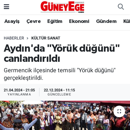
Asayiş
Çevre
Eğitim
Ekonomi
Gündem
Kü
Asayiş
İstanbul Hava Durumu
Çevre
İstanbul Trafik Yoğunluk Haritası
HABERLER
KÜLTÜR SANAT
Aydın'da "Yörük düğünü"
Eğitim
Süper Lig Puan Durumu ve Fikstür
canlandırıldı
Ekonomi
Tüm Manşetler
Germencik ilçesinde temsili "Yörük düğünü"
gerçekleştirildi.
Gündem
Son Dakika Haberleri
21.04.2024 - 21:05
22.12.2024 - 11:15
YAYINLANMA
GÜNCELLEME
Kültür Sanat
Haber Arşivi
Magazin
Politika