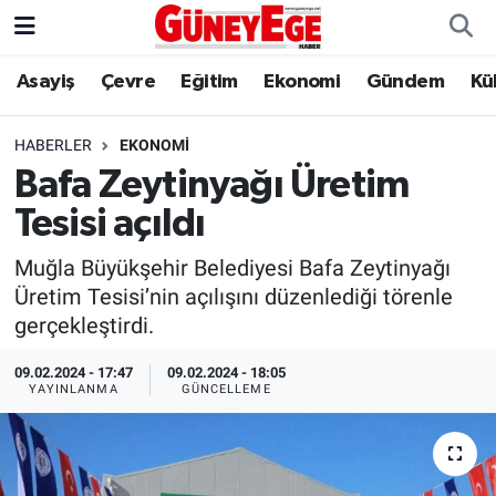
Asayiş
Çevre
Eğitim
Ekonomi
Gündem
Kü
Asayiş
İstanbul Hava Durumu
Çevre
İstanbul Trafik Yoğunluk Haritası
HABERLER
EKONOMI
Bafa Zeytinyağı Üretim
Eğitim
Süper Lig Puan Durumu ve Fikstür
Tesisi açıldı
Ekonomi
Tüm Manşetler
Muğla Büyükşehir Belediyesi Bafa Zeytinyağı
Üretim Tesisi’nin açılışını düzenlediği törenle
Gündem
Son Dakika Haberleri
gerçekleştirdi.
Kültür Sanat
Haber Arşivi
09.02.2024 - 17:47
09.02.2024 - 18:05
YAYINLANMA
GÜNCELLEME
Magazin
Politika