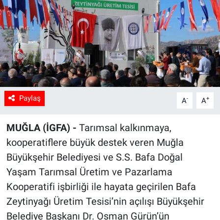
Sağlık
Spor
Yaşam
Tarım
Paylaş
-
+
A
A
MUĞLA (İGFA) -
Tarımsal kalkınmaya,
kooperatiflere büyük destek veren Muğla
Büyükşehir Belediyesi ve S.S. Bafa Doğal
Yaşam Tarımsal Üretim ve Pazarlama
Kooperatifi işbirliği ile hayata geçirilen Bafa
Zeytinyağı Üretim Tesisi’nin açılışı Büyükşehir
Belediye Başkanı Dr. Osman Gürün’ün