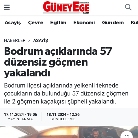
Asayiş
Çevre
Eğitim
Ekonomi
Gündem
Kü
Asayiş
İstanbul Hava Durumu
Çevre
İstanbul Trafik Yoğunluk Haritası
HABERLER
ASAYIŞ
Bodrum açıklarında 57
Eğitim
Süper Lig Puan Durumu ve Fikstür
düzensiz göçmen
Ekonomi
Tüm Manşetler
yakalandı
Bodrum ilçesi açıklarında yelkenli teknede
Gündem
Son Dakika Haberleri
çocukların da bulunduğu 57 düzensiz göçmen
ile 2 göçmen kaçakçısı şüpheli yakalandı.
Kültür Sanat
Haber Arşivi
17.11.2024 - 19:06
18.11.2024 - 12:26
Magazin
YAYINLANMA
GÜNCELLEME
Politika