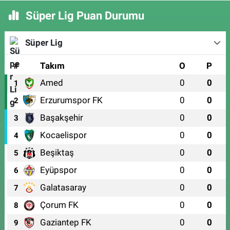
Süper Lig Puan Durumu
Süper Lig
#
Takım
O
P
Amed
0
0
1
Erzurumspor FK
0
0
2
Başakşehir
0
0
3
Kocaelispor
0
0
4
Beşiktaş
0
0
5
Eyüpspor
0
0
6
Galatasaray
0
0
7
Çorum FK
0
0
8
Gaziantep FK
0
0
9