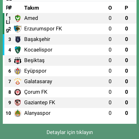
#
Takım
O
P
Amed
0
0
1
Erzurumspor FK
0
0
2
Başakşehir
0
0
3
Kocaelispor
0
0
4
Beşiktaş
0
0
5
Eyüpspor
0
0
6
Galatasaray
0
0
7
Çorum FK
0
0
8
Gaziantep FK
0
0
9
Alanyaspor
0
0
10
Detaylar için tıklayın