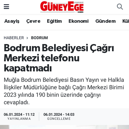
Asayiş
Çevre
Eğitim
Ekonomi
Gündem
Kü
Asayiş
İstanbul Hava Durumu
Çevre
İstanbul Trafik Yoğunluk Haritası
HABERLER
BODRUM
Bodrum Belediyesi Çağrı
Eğitim
Süper Lig Puan Durumu ve Fikstür
Merkezi telefonu
Ekonomi
Tüm Manşetler
kapatmadı
Muğla Bodrum Belediyesi Basın Yayın ve Halkla
Gündem
Son Dakika Haberleri
İlişkiler Müdürlüğüne bağlı Çağrı Merkezi Birimi
2023 yılında 190 binin üzerinde çağrıyı
Kültür Sanat
Haber Arşivi
cevapladı.
Magazin
06.01.2024 - 11:12
06.01.2024 - 14:03
YAYINLANMA
GÜNCELLEME
Politika