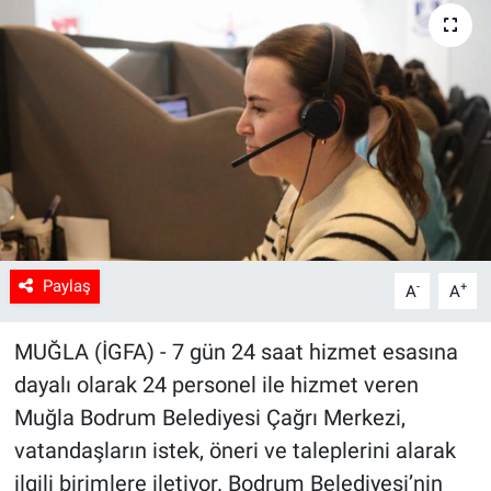
Sağlık
Spor
Yaşam
Tarım
Paylaş
-
+
A
A
MUĞLA (İGFA) - 7 gün 24 saat hizmet esasına
dayalı olarak 24 personel ile hizmet veren
Muğla Bodrum Belediyesi Çağrı Merkezi,
vatandaşların istek, öneri ve taleplerini alarak
ilgili birimlere iletiyor. Bodrum Belediyesi’nin