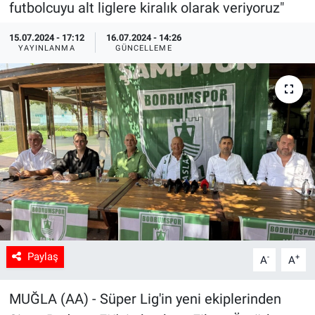
futbolcuyu alt liglere kiralık olarak veriyoruz"
Sağlık
15.07.2024 - 17:12
16.07.2024 - 14:26
YAYINLANMA
GÜNCELLEME
Spor
Yaşam
Tarım
Paylaş
-
+
A
A
MUĞLA (AA) - Süper Lig'in yeni ekiplerinden