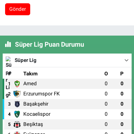
Gönder
Süper Lig Puan Durumu
Süper Lig
#
Takım
O
P
Amed
0
0
1
Erzurumspor FK
0
0
2
Başakşehir
0
0
3
Kocaelispor
0
0
4
Beşiktaş
0
0
5