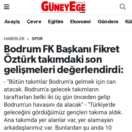
Asayiş
Çevre
Eğitim
Ekonomi
Gündem
Kü
Asayiş
İstanbul Hava Durumu
Çevre
İstanbul Trafik Yoğunluk Haritası
HABERLER
SPOR
Bodrum FK Başkanı Fikret
Eğitim
Süper Lig Puan Durumu ve Fikstür
Öztürk takımdaki son
Ekonomi
Tüm Manşetler
gelişmeleri değerlendirdi:
- "Bütün takımlar Bodrum'a gelmek için can
Gündem
Son Dakika Haberleri
atacak. Bodrum'a gelecek takımların
taraftarları belki iki üç gün önceden gelip
Kültür Sanat
Haber Arşivi
Bodrum'un havasını da alacak" - "Türkiye'de
geleceğini gördüğümüz gençleri takıma aldık.
Magazin
Ana takımda yer alanlar var, yer alamayan
arkadaşlarımız var. Bunlardan şu anda 10
Politika