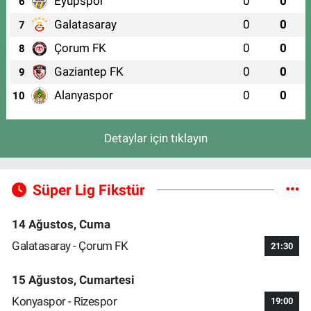
Eyüpspor
0
0
6
Galatasaray
0
0
7
Çorum FK
0
0
8
Gaziantep FK
0
0
9
Alanyaspor
0
0
10
Detaylar için tıklayın
Süper Lig Fikstür
14 Ağustos, Cuma
Galatasaray - Çorum FK
21:30
15 Ağustos, Cumartesi
Konyaspor - Rizespor
19:00