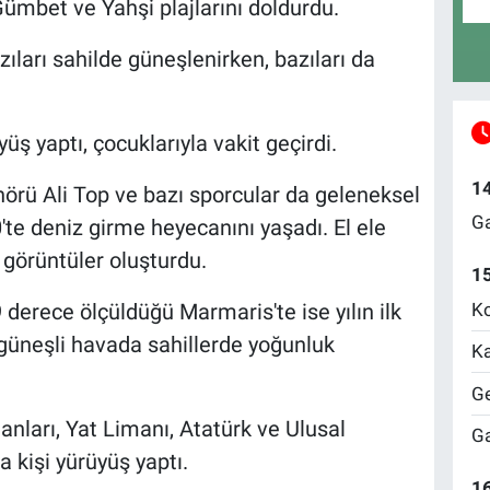
Gümbet ve Yahşi plajlarını doldurdu.
azıları sahilde güneşlenirken, bazıları da
üş yaptı, çocuklarıyla vakit geçirdi.
1
ü Ali Top ve bazı sporcular da geleneksel
Ga
0'te deniz girme heyecanını yaşadı. El ele
 görüntüler oluşturdu.
1
Ko
 derece ölçüldüğü Marmaris'te ise yılın ilk
 güneşli havada sahillerde yoğunluk
Ka
Ge
nları, Yat Limanı, Atatürk ve Ulusal
Ga
 kişi yürüyüş yaptı.
16