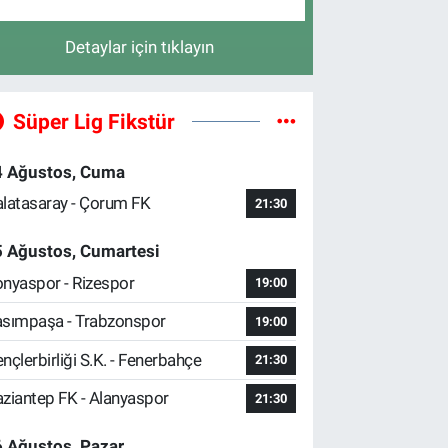
Detaylar için tıklayın
Süper Lig Fikstür
4 Ağustos, Cuma
latasaray - Çorum FK
21:30
5 Ağustos, Cumartesi
nyaspor - Rizespor
19:00
sımpaşa - Trabzonspor
19:00
nçlerbirliği S.K. - Fenerbahçe
21:30
ziantep FK - Alanyaspor
21:30
 Ağustos, Pazar