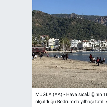
Sağlık
Spor
Yaşam
Tarım
MUĞLA (AA) - Hava sıcaklığının 18
ölçüldüğü Bodrum'da yılbaşı tatili 