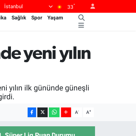
°
İstanbul
33
ika
Sağlık
Spor
Yaşam
e yeni yılın
ni yılın ilk gününde güneşli
irdi.
-
+
A
A
Süper Lig Puan Durumu