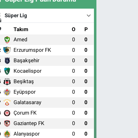
Süper Lig
#
Takım
O
P
Amed
0
0
1
Erzurumspor FK
0
0
2
Başakşehir
0
0
3
Kocaelispor
0
0
4
Beşiktaş
0
0
5
Eyüpspor
0
0
6
Galatasaray
0
0
7
Çorum FK
0
0
8
Gaziantep FK
0
0
9
Alanyaspor
0
0
0