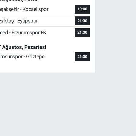
şakşehir - Kocaelispor
19:00
şiktaş - Eyüpspor
21:30
ed - Erzurumspor FK
21:30
 Ağustos, Pazartesi
msunspor - Göztepe
21:30