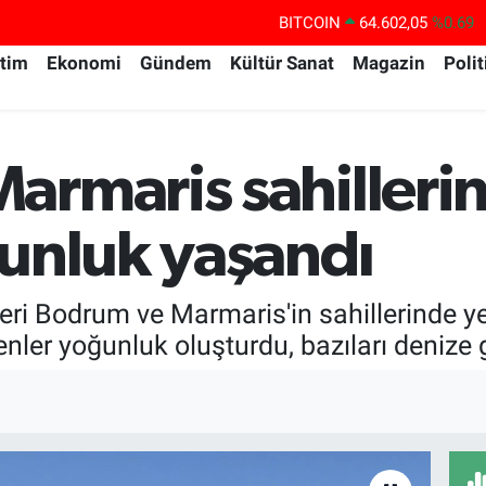
BITCOIN
64.602,05
%0.69
DOLAR
47,6006
%0.06
itim
Ekonomi
Gündem
Kültür Sanat
Magazin
Polit
EURO
55,0250
%0.02
STERLİN
64,2398
%0.2
GRAM ALTIN
6513.94
%0.32
rmaris sahillerind
BİST100
13.768
%48
ğunluk yaşandı
leri Bodrum ve Marmaris'in sahillerinde ye
ler yoğunluk oluşturdu, bazıları denize g