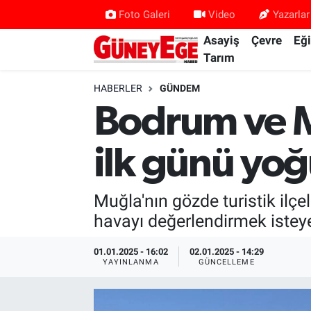
Foto Galeri
Video
Yazarlar
Asayiş
Çevre
Eğ
Asayiş
İstanbul Hava Durumu
Tarım
Çevre
İstanbul Trafik Yoğunluk Haritası
HABERLER
GÜNDEM
Bodrum ve Ma
Eğitim
Süper Lig Puan Durumu ve Fikstür
ilk günü yo
Ekonomi
Tüm Manşetler
Gündem
Son Dakika Haberleri
Muğla'nın gözde turistik ilçe
havayı değerlendirmek isteyen
Kültür Sanat
Haber Arşivi
01.01.2025 - 16:02
02.01.2025 - 14:29
YAYINLANMA
GÜNCELLEME
Magazin
Politika