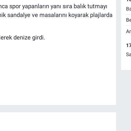
nca spor yapanların yanı sıra balık tutmayı
Ba
knik sandalye ve masalarını koyarak plajlarda
Be
Am
lerek denize girdi.
17
Sa