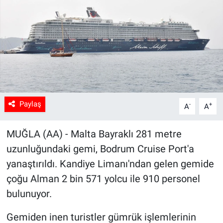
Sağlık
Spor
Yaşam
Tarım
Paylaş
-
+
A
A
MUĞLA (AA) - Malta Bayraklı 281 metre
uzunluğundaki gemi, Bodrum Cruise Port'a
yanaştırıldı. Kandiye Limanı'ndan gelen gemide
çoğu Alman 2 bin 571 yolcu ile 910 personel
bulunuyor.
Gemiden inen turistler gümrük işlemlerinin