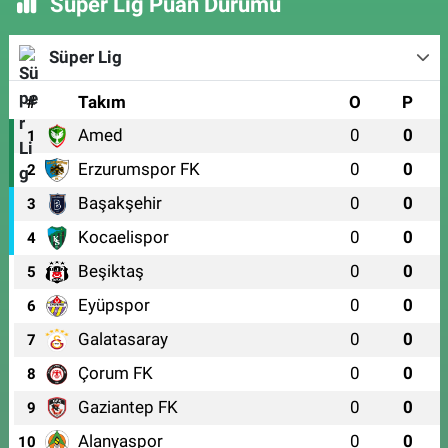
Süper Lig Puan Durumu
Süper Lig
#
Takım
O
P
Amed
0
0
1
Erzurumspor FK
0
0
2
Başakşehir
0
0
3
Kocaelispor
0
0
4
Beşiktaş
0
0
5
Eyüpspor
0
0
6
Galatasaray
0
0
7
Çorum FK
0
0
8
Gaziantep FK
0
0
9
Alanyaspor
0
0
10