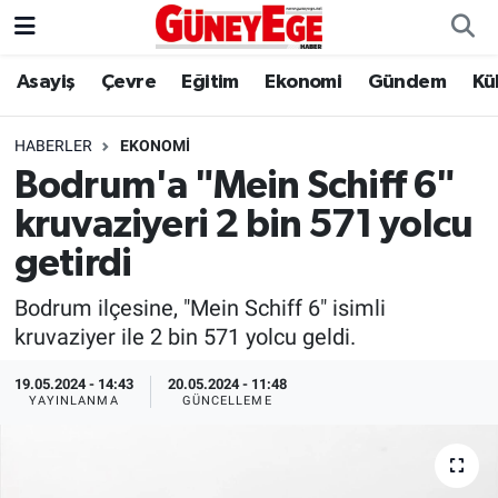
Asayiş
Çevre
Eğitim
Ekonomi
Gündem
Kü
Asayiş
İstanbul Hava Durumu
Çevre
İstanbul Trafik Yoğunluk Haritası
HABERLER
EKONOMI
Bodrum'a "Mein Schiff 6"
Eğitim
Süper Lig Puan Durumu ve Fikstür
kruvaziyeri 2 bin 571 yolcu
Ekonomi
Tüm Manşetler
getirdi
Bodrum ilçesine, "Mein Schiff 6" isimli
Gündem
Son Dakika Haberleri
kruvaziyer ile 2 bin 571 yolcu geldi.
Kültür Sanat
Haber Arşivi
19.05.2024 - 14:43
20.05.2024 - 11:48
YAYINLANMA
GÜNCELLEME
Magazin
Politika