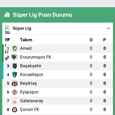
Süper Lig Puan Durumu
Süper Lig
#
Takım
O
P
Amed
0
0
1
Erzurumspor FK
0
0
2
Başakşehir
0
0
3
Kocaelispor
0
0
4
Beşiktaş
0
0
5
Eyüpspor
0
0
6
Galatasaray
0
0
7
Çorum FK
0
0
8