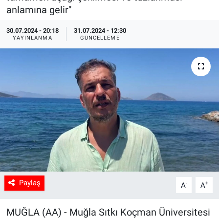
anlamına gelir"
Sağlık
30.07.2024 - 20:18
31.07.2024 - 12:30
YAYINLANMA
GÜNCELLEME
Spor
Yaşam
Tarım
Paylaş
-
+
A
A
MUĞLA (AA) - Muğla Sıtkı Koçman Üniversitesi