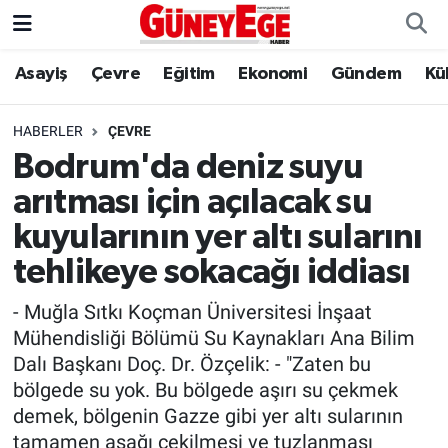
Asayiş
Çevre
Eğitim
Ekonomi
Gündem
Kü
Asayiş
İstanbul Hava Durumu
Çevre
İstanbul Trafik Yoğunluk Haritası
HABERLER
ÇEVRE
Bodrum'da deniz suyu
Eğitim
Süper Lig Puan Durumu ve Fikstür
arıtması için açılacak su
Ekonomi
Tüm Manşetler
kuyularının yer altı sularını
tehlikeye sokacağı iddiası
Gündem
Son Dakika Haberleri
- Muğla Sıtkı Koçman Üniversitesi İnşaat
Kültür Sanat
Haber Arşivi
Mühendisliği Bölümü Su Kaynakları Ana Bilim
Dalı Başkanı Doç. Dr. Özçelik: - "Zaten bu
Magazin
bölgede su yok. Bu bölgede aşırı su çekmek
demek, bölgenin Gazze gibi yer altı sularının
Politika
tamamen aşağı çekilmesi ve tuzlanması