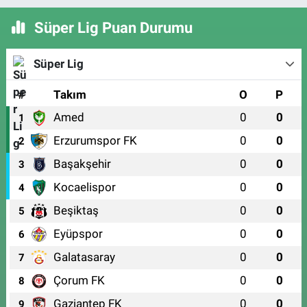
Süper Lig Puan Durumu
Süper Lig
#
Takım
O
P
Amed
0
0
1
Erzurumspor FK
0
0
2
Başakşehir
0
0
3
Kocaelispor
0
0
4
Beşiktaş
0
0
5
Eyüpspor
0
0
6
Galatasaray
0
0
7
Çorum FK
0
0
8
Gaziantep FK
0
0
9