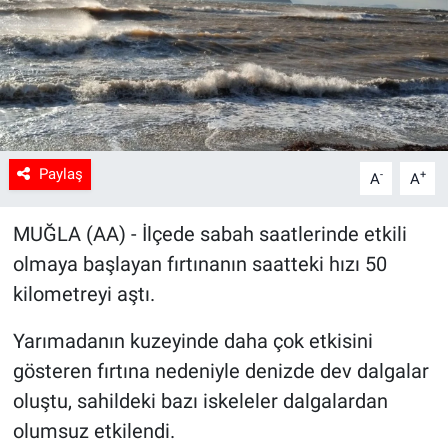
Sağlık
Spor
Yaşam
Paylaş
-
+
A
A
Tarım
MUĞLA (AA) - İlçede sabah saatlerinde etkili
olmaya başlayan fırtınanın saatteki hızı 50
kilometreyi aştı.
Yarımadanın kuzeyinde daha çok etkisini
gösteren fırtına nedeniyle denizde dev dalgalar
oluştu, sahildeki bazı iskeleler dalgalardan
olumsuz etkilendi.