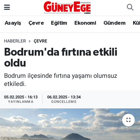
Asayiş
Çevre
Eğitim
Ekonomi
Gündem
Kü
Asayiş
İstanbul Hava Durumu
Çevre
İstanbul Trafik Yoğunluk Haritası
HABERLER
ÇEVRE
Bodrum'da fırtına etkili
Eğitim
Süper Lig Puan Durumu ve Fikstür
oldu
Ekonomi
Tüm Manşetler
Bodrum ilçesinde fırtına yaşamı olumsuz
etkiledi.
Gündem
Son Dakika Haberleri
05.02.2025 - 16:13
06.02.2025 - 13:34
YAYINLANMA
GÜNCELLEME
Kültür Sanat
Haber Arşivi
Magazin
Politika