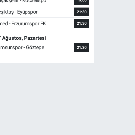
şakşehir - Kocaelispor
19:00
şiktaş - Eyüpspor
21:30
ed - Erzurumspor FK
21:30
 Ağustos, Pazartesi
msunspor - Göztepe
21:30