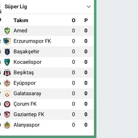
Süper Lig
#
Takım
O
P
Amed
0
0
1
Erzurumspor FK
0
0
2
Başakşehir
0
0
3
Kocaelispor
0
0
4
Beşiktaş
0
0
5
Eyüpspor
0
0
6
Galatasaray
0
0
7
Çorum FK
0
0
8
Gaziantep FK
0
0
9
Alanyaspor
0
0
0