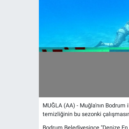
Sağlık
Spor
Yaşam
Tarım
MUĞLA (AA) - Muğla'nın Bodrum ilç
temizliğinin bu sezonki çalışması
Bodrum Belediyesince "Denize En 