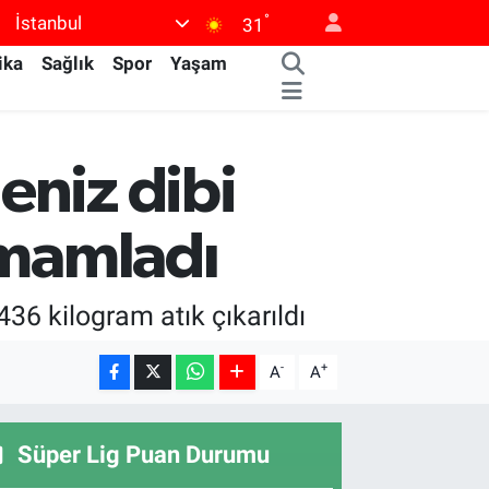
°
İstanbul
31
ika
Sağlık
Spor
Yaşam
eniz dibi
amamladı
36 kilogram atık çıkarıldı
-
+
A
A
Süper Lig Puan Durumu