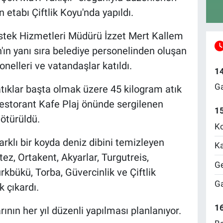
n etabı Çiftlik Koyu'nda yapıldı.
stek Hizmetleri Müdürü İzzet Mert Kallem
'ın yanı sıra belediye personelinden oluşan
sonelleri ve vatandaşlar katıldı.
1
Ga
atıklar başta olmak üzere 45 kilogram atık
 Restorant Kafe Plaj önünde sergilenen
1
ötürüldü.
Ko
rklı bir koyda deniz dibini temizleyen
Ka
ez, Ortakent, Akyarlar, Turgutreis,
Ge
bükü, Torba, Güvercinlik ve Çiftlik
Ga
k çıkardı.
16
ının her yıl düzenli yapılması planlanıyor.