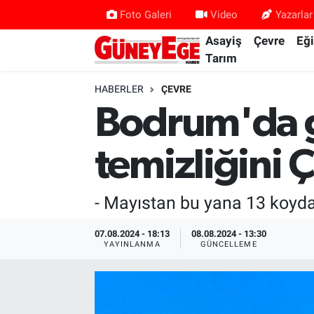
Foto Galeri
Video
Yazarlar
Asayiş
Çevre
Eğ
Asayiş
İstanbul Hava Durumu
Tarım
Çevre
İstanbul Trafik Yoğunluk Haritası
HABERLER
ÇEVRE
Bodrum'da gö
Eğitim
Süper Lig Puan Durumu ve Fikstür
temizliğini 
Ekonomi
Tüm Manşetler
Gündem
Son Dakika Haberleri
- Mayıstan bu yana 13 koyda 
Kültür Sanat
Haber Arşivi
07.08.2024 - 18:13
08.08.2024 - 13:30
YAYINLANMA
GÜNCELLEME
Magazin
Politika