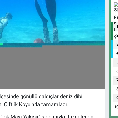
esinde gönüllü dalgıçlar deniz dibi
nı Çiftlik Koyu'nda tamamladı.
1
Çok Mavi Yakışır" sloganıyla düzenlenen