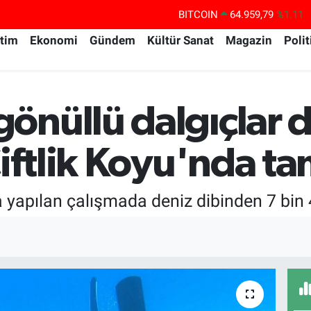
BITCOIN
64.959,79
%1.11
DOLAR
47,7436
%0.18
itim
Ekonomi
Gündem
Kültür Sanat
Magazin
Polit
EURO
55,2510
%0.32
STERLİN
64,4811
%0.38
nüllü dalgıçlar d
GRAM ALTIN
6660.55
%0.03
BİST100
13.779
%-14
Çiftlik Koyu'nda t
yapılan çalışmada deniz dibinden 7 bin 4