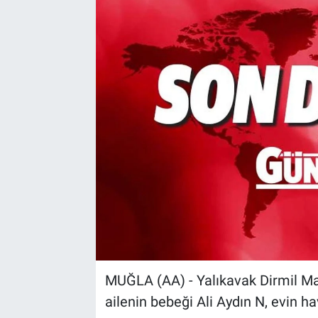
Sağlık
Spor
Yaşam
Tarım
MUĞLA (AA) - Yalıkavak Dirmil Maha
ailenin bebeği Ali Aydın N, evin h