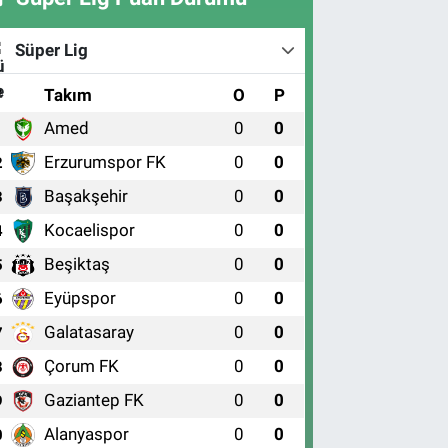
Süper Lig
#
Takım
O
P
Amed
0
0
1
Erzurumspor FK
0
0
2
Başakşehir
0
0
3
Kocaelispor
0
0
4
Beşiktaş
0
0
5
Eyüpspor
0
0
6
Galatasaray
0
0
7
Çorum FK
0
0
8
Gaziantep FK
0
0
9
Alanyaspor
0
0
0