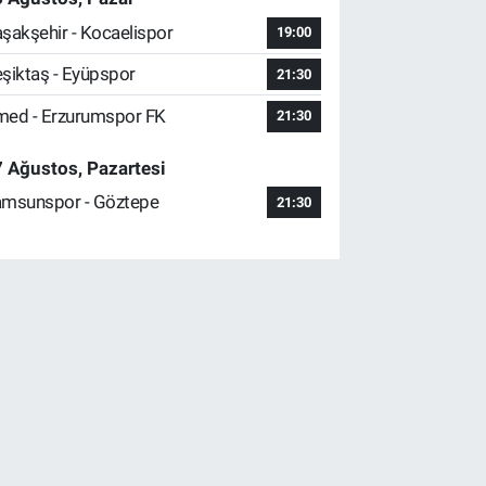
şakşehir - Kocaelispor
19:00
şiktaş - Eyüpspor
21:30
ed - Erzurumspor FK
21:30
 Ağustos, Pazartesi
msunspor - Göztepe
21:30