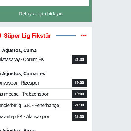
Detaylar için tıklayın
Süper Lig Fikstür
4 Ağustos, Cuma
latasaray - Çorum FK
21:30
5 Ağustos, Cumartesi
nyaspor - Rizespor
19:00
sımpaşa - Trabzonspor
19:00
nçlerbirliği S.K. - Fenerbahçe
21:30
ziantep FK - Alanyaspor
21:30
 Ağustos, Pazar