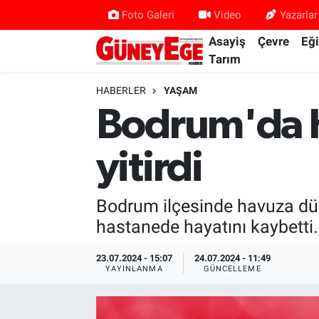
Foto Galeri
Video
Yazarlar
Asayiş
Çevre
Eğ
Asayiş
İstanbul Hava Durumu
Tarım
Çevre
İstanbul Trafik Yoğunluk Haritası
HABERLER
YAŞAM
Bodrum'da h
Eğitim
Süper Lig Puan Durumu ve Fikstür
yitirdi
Ekonomi
Tüm Manşetler
Gündem
Son Dakika Haberleri
Bodrum ilçesinde havuza düşe
hastanede hayatını kaybetti.
Kültür Sanat
Haber Arşivi
23.07.2024 - 15:07
24.07.2024 - 11:49
YAYINLANMA
GÜNCELLEME
Magazin
Politika