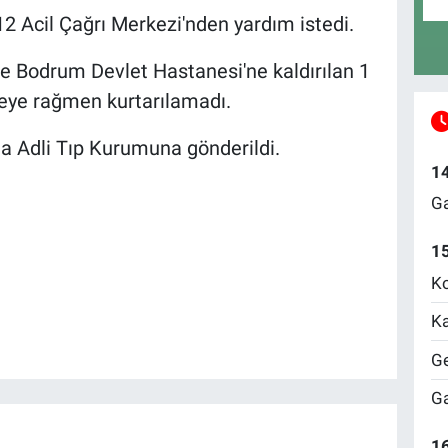
2 Acil Çağrı Merkezi'nden yardım istedi.
ce Bodrum Devlet Hastanesi'ne kaldırılan 1
eye rağmen kurtarılamadı.
a Adli Tıp Kurumuna gönderildi.
1
Ga
1
Ko
Ka
Ge
Ga
16