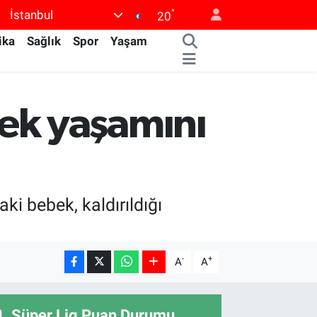
°
İstanbul
20
ika
Sağlık
Spor
Yaşam
ek yaşamını
i bebek, kaldırıldığı
-
+
A
A
Süper Lig Puan Durumu