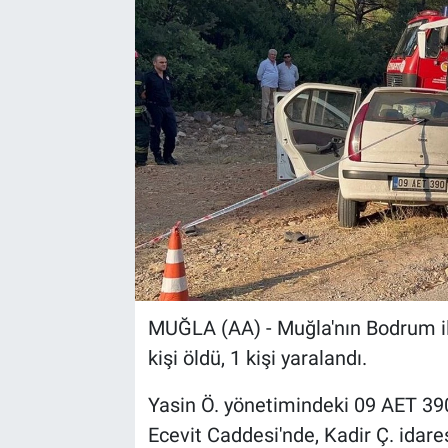
Sağlık
Spor
Yaşam
Tarım
MUĞLA (AA) - Muğla'nın Bodrum il
kişi öldü, 1 kişi yaralandı.
Yasin Ö. yönetimindeki 09 AET 390
Ecevit Caddesi'nde, Kadir Ç. idare