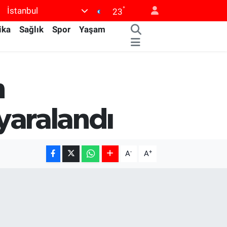
°
İstanbul
23
ika
Sağlık
Spor
Yaşam
n
 yaralandı
-
+
A
A