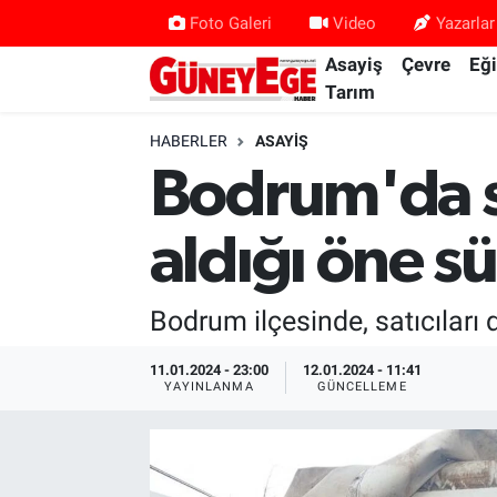
Foto Galeri
Video
Yazarlar
Asayiş
Çevre
Eğ
Asayiş
İstanbul Hava Durumu
Tarım
Çevre
İstanbul Trafik Yoğunluk Haritası
HABERLER
ASAYIŞ
Bodrum'da sa
Eğitim
Süper Lig Puan Durumu ve Fikstür
aldığı öne sü
Ekonomi
Tüm Manşetler
Gündem
Son Dakika Haberleri
Bodrum ilçesinde, satıcıları 
Kültür Sanat
Haber Arşivi
11.01.2024 - 23:00
12.01.2024 - 11:41
YAYINLANMA
GÜNCELLEME
Magazin
Politika