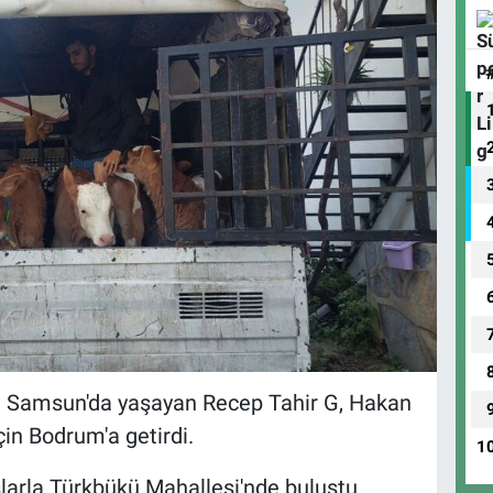
, Samsun'da yaşayan Recep Tahir G, Hakan
çin Bodrum'a getirdi.
1
hıslarla Türkbükü Mahallesi'nde buluştu.