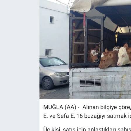
Sağlık
Spor
Yaşam
Tarım
MUĞLA (AA) - Alınan bilgiye göre
E. ve Sefa E, 16 buzağıyı satmak i
Üç kişi, satış için anlaştıkları şa