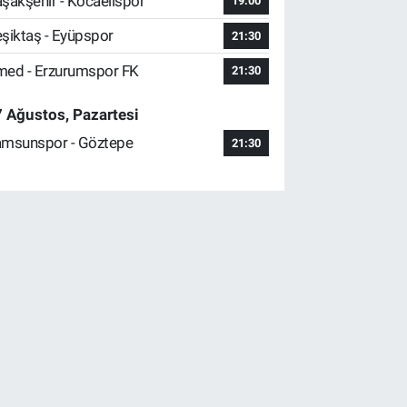
şakşehir - Kocaelispor
19:00
şiktaş - Eyüpspor
21:30
ed - Erzurumspor FK
21:30
 Ağustos, Pazartesi
msunspor - Göztepe
21:30