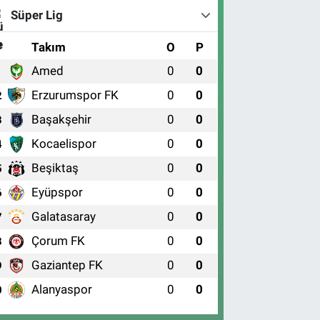
Süper Lig
#
Takım
O
P
Amed
0
0
1
Erzurumspor FK
0
0
2
Başakşehir
0
0
3
Kocaelispor
0
0
4
Beşiktaş
0
0
5
Eyüpspor
0
0
6
Galatasaray
0
0
7
Çorum FK
0
0
8
Gaziantep FK
0
0
9
Alanyaspor
0
0
0