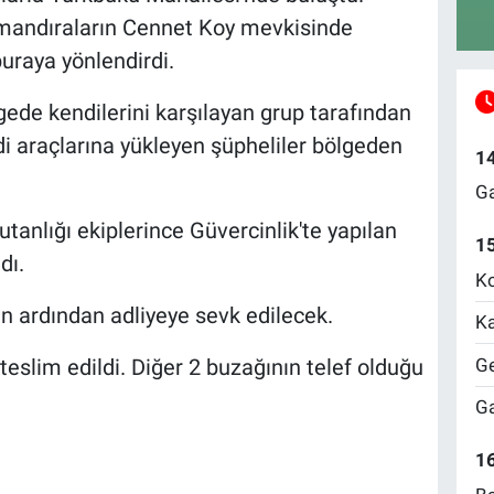
, mandıraların Cennet Koy mevkisinde
buraya yönlendirdi.
lgede kendilerini karşılayan grup tarafından
di araçlarına yükleyen şüpheliler bölgeden
1
Ga
anlığı ekiplerince Güvercinlik'te yapılan
1
dı.
Ko
in ardından adliyeye sevk edilecek.
Ka
Ge
eslim edildi. Diğer 2 buzağının telef olduğu
Ga
16