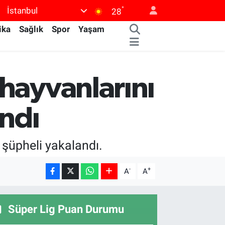
°
İstanbul
28
ika
Sağlık
Spor
Yaşam
 hayvanlarını
andı
7 şüpheli yakalandı.
-
+
A
A
Süper Lig Puan Durumu