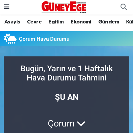
Asayiş
Çevre
Eğitim
Ekonomi
Gündem
Kü
Asayiş
İstanbul Hava Durumu
Çevre
İstanbul Trafik Yoğunluk Haritası
Çorum Hava Durumu
Eğitim
Süper Lig Puan Durumu ve Fikstür
Bugün, Yarın ve 1 Haftalık
Ekonomi
Tüm Manşetler
Hava Durumu Tahmini
Gündem
Son Dakika Haberleri
ŞU AN
Kültür Sanat
Haber Arşivi
Magazin
Çorum
Politika