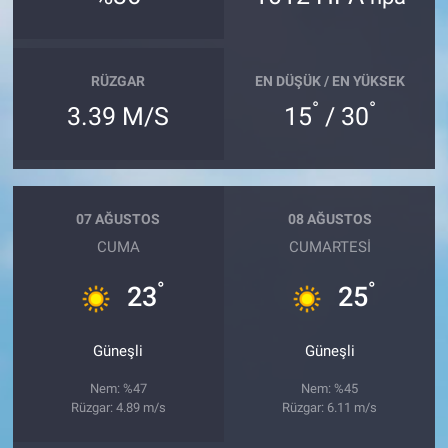
RÜZGAR
EN DÜŞÜK / EN YÜKSEK
°
°
3.39 M/S
15
/ 30
07 AĞUSTOS
08 AĞUSTOS
CUMA
CUMARTESI
°
°
23
25
Güneşli
Güneşli
Nem: %47
Nem: %45
Rüzgar: 4.89 m/s
Rüzgar: 6.11 m/s