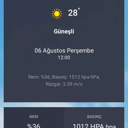
°
Sağlık
28
Spor
Güneşli
Yaşam
06 Ağustos Perşembe
Tarım
12:00
Nem: %36, Basınç: 1012 hpa hPa,
Rüzgar: 3.39 m/s
NEM
BASINÇ
%36
1012 HPA
hpa