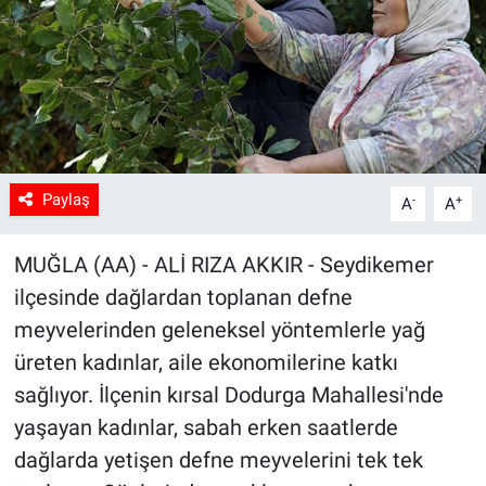
Sağlık
Spor
Yaşam
Paylaş
-
+
Tarım
A
A
MUĞLA (AA) - ALİ RIZA AKKIR - Seydikemer
ilçesinde dağlardan toplanan defne
meyvelerinden geleneksel yöntemlerle yağ
üreten kadınlar, aile ekonomilerine katkı
sağlıyor. İlçenin kırsal Dodurga Mahallesi'nde
yaşayan kadınlar, sabah erken saatlerde
dağlarda yetişen defne meyvelerini tek tek