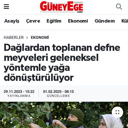
Asayiş
Çevre
Eğitim
Ekonomi
Gündem
Kü
Asayiş
İstanbul Hava Durumu
Çevre
İstanbul Trafik Yoğunluk Haritası
HABERLER
EKONOMI
Dağlardan toplanan defne
Eğitim
Süper Lig Puan Durumu ve Fikstür
meyveleri geleneksel
Ekonomi
Tüm Manşetler
yöntemle yağa
dönüştürülüyor
Gündem
Son Dakika Haberleri
29.11.2023 - 15:22
01.02.2025 - 08:15
Kültür Sanat
Haber Arşivi
YAYINLANMA
GÜNCELLEME
Magazin
Politika