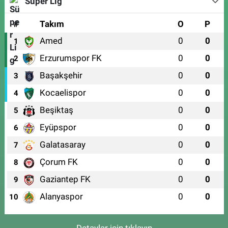
Süper Lig
#
Takım
O
P
Amed
0
0
1
Erzurumspor FK
0
0
2
Başakşehir
0
0
3
Kocaelispor
0
0
4
Beşiktaş
0
0
5
Eyüpspor
0
0
6
Galatasaray
0
0
7
Çorum FK
0
0
8
Gaziantep FK
0
0
9
Alanyaspor
0
0
10