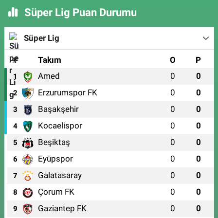
Süper Lig Puan Durumu
Süper Lig
#
Takım
O
P
Amed
0
0
1
Erzurumspor FK
0
0
2
Başakşehir
0
0
3
Kocaelispor
0
0
4
Beşiktaş
0
0
5
Eyüpspor
0
0
6
Galatasaray
0
0
7
Çorum FK
0
0
8
Gaziantep FK
0
0
9