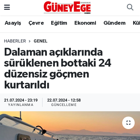
Asayiş
Çevre
Eğitim
Ekonomi
Gündem
Kü
Asayiş
İstanbul Hava Durumu
Çevre
İstanbul Trafik Yoğunluk Haritası
HABERLER
GENEL
Dalaman açıklarında
Eğitim
Süper Lig Puan Durumu ve Fikstür
sürüklenen bottaki 24
Ekonomi
Tüm Manşetler
düzensiz göçmen
kurtarıldı
Gündem
Son Dakika Haberleri
21.07.2024 - 23:19
22.07.2024 - 12:58
Kültür Sanat
Haber Arşivi
YAYINLANMA
GÜNCELLEME
Magazin
Politika