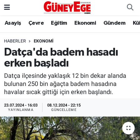
Asayiş
Çevre
Eğitim
Ekonomi
Gündem
Kü
Asayiş
İstanbul Hava Durumu
Çevre
İstanbul Trafik Yoğunluk Haritası
HABERLER
EKONOMI
Datça'da badem hasadı
Eğitim
Süper Lig Puan Durumu ve Fikstür
erken başladı
Ekonomi
Tüm Manşetler
Datça ilçesinde yaklaşık 12 bin dekar alanda
bulunan 250 bin ağaçta badem hasadına
Gündem
Son Dakika Haberleri
havalar sıcak gittiği için erken başlandı.
Kültür Sanat
Haber Arşivi
23.07.2024 - 16:03
08.12.2024 - 22:15
YAYINLANMA
GÜNCELLEME
Magazin
Politika