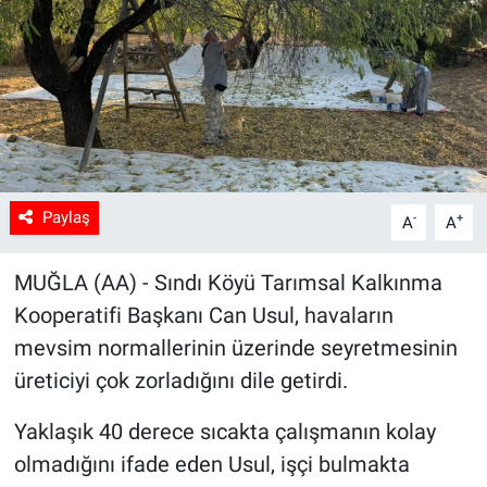
Sağlık
Spor
Yaşam
Tarım
Paylaş
-
+
A
A
MUĞLA (AA) - Sındı Köyü Tarımsal Kalkınma
Kooperatifi Başkanı Can Usul, havaların
mevsim normallerinin üzerinde seyretmesinin
üreticiyi çok zorladığını dile getirdi.
Yaklaşık 40 derece sıcakta çalışmanın kolay
olmadığını ifade eden Usul, işçi bulmakta