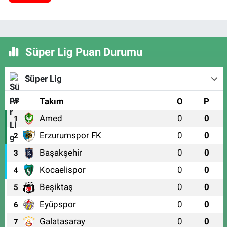
Süper Lig Puan Durumu
Süper Lig
#
Takım
O
P
Amed
0
0
1
Erzurumspor FK
0
0
2
Başakşehir
0
0
3
Kocaelispor
0
0
4
Beşiktaş
0
0
5
Eyüpspor
0
0
6
Galatasaray
0
0
7