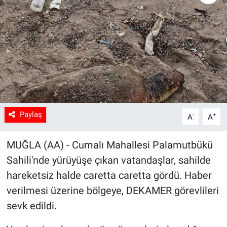
Sağlık
Spor
Yaşam
Tarım
Paylaş
-
+
A
A
MUĞLA (AA) - Cumalı Mahallesi Palamutbükü
Sahili'nde yürüyüşe çıkan vatandaşlar, sahilde
hareketsiz halde caretta caretta gördü. Haber
verilmesi üzerine bölgeye, DEKAMER görevlileri
sevk edildi.