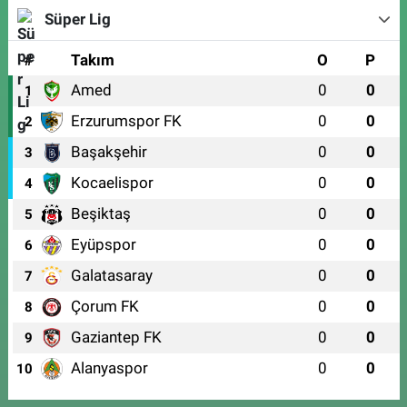
Süper Lig
#
Takım
O
P
Amed
0
0
1
Erzurumspor FK
0
0
2
Başakşehir
0
0
3
Kocaelispor
0
0
4
Beşiktaş
0
0
5
Eyüpspor
0
0
6
Galatasaray
0
0
7
Çorum FK
0
0
8
Gaziantep FK
0
0
9
Alanyaspor
0
0
10