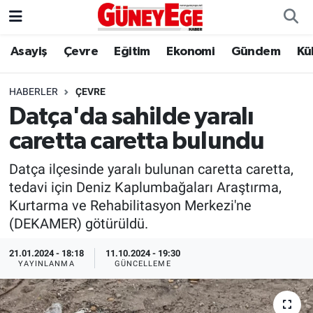
Asayiş
Çevre
Eğitim
Ekonomi
Gündem
Kü
Asayiş
İstanbul Hava Durumu
Çevre
İstanbul Trafik Yoğunluk Haritası
HABERLER
ÇEVRE
Datça'da sahilde yaralı
Eğitim
Süper Lig Puan Durumu ve Fikstür
caretta caretta bulundu
Ekonomi
Tüm Manşetler
Datça ilçesinde yaralı bulunan caretta caretta,
tedavi için Deniz Kaplumbağaları Araştırma,
Gündem
Son Dakika Haberleri
Kurtarma ve Rehabilitasyon Merkezi'ne
(DEKAMER) götürüldü.
Kültür Sanat
Haber Arşivi
21.01.2024 - 18:18
11.10.2024 - 19:30
YAYINLANMA
GÜNCELLEME
Magazin
Politika