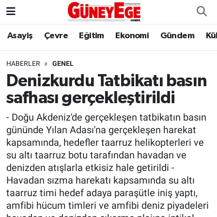
Asayiş
Çevre
Eğitim
Ekonomi
Gündem
Kü
Asayiş
İstanbul Hava Durumu
Çevre
İstanbul Trafik Yoğunluk Haritası
HABERLER
GENEL
Denizkurdu Tatbikatı basın
Eğitim
Süper Lig Puan Durumu ve Fikstür
safhası gerçekleştirildi
Ekonomi
Tüm Manşetler
- Doğu Akdeniz'de gerçekleşen tatbikatın basın
gününde Yılan Adası'na gerçekleşen harekat
Gündem
Son Dakika Haberleri
kapsamında, hedefler taarruz helikopterleri ve
su altı taarruz botu tarafından havadan ve
Kültür Sanat
Haber Arşivi
denizden atışlarla etkisiz hale getirildi -
Havadan sızma harekatı kapsamında su altı
Magazin
taarruz timi hedef adaya paraşütle iniş yaptı,
amfibi hücum timleri ve amfibi deniz piyadeleri
Politika