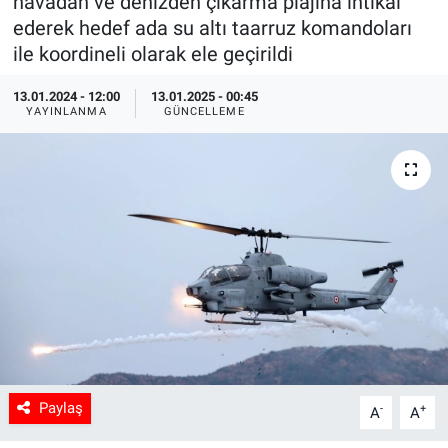
havadan ve denizden çıkarma plajına intikal
ederek hedef ada su altı taarruz komandoları
Sağlık
ile koordineli olarak ele geçirildi
Spor
13.01.2024 - 12:00
13.01.2025 - 00:45
YAYINLANMA
GÜNCELLEME
Yaşam
Tarım
Paylaş
-
+
A
A