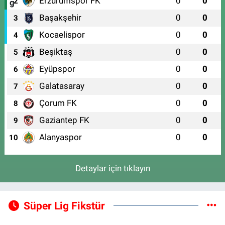
Erzurumspor FK
0
0
2
Başakşehir
0
0
3
Kocaelispor
0
0
4
Beşiktaş
0
0
5
Eyüpspor
0
0
6
Galatasaray
0
0
7
Çorum FK
0
0
8
Gaziantep FK
0
0
9
Alanyaspor
0
0
10
Detaylar için tıklayın
Süper Lig Fikstür