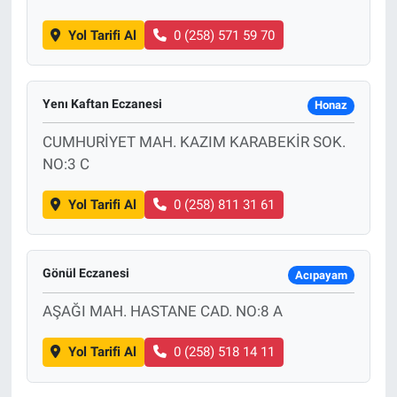
Yol Tarifi Al
0 (258) 571 59 70
Yenı Kaftan Eczanesi
Honaz
CUMHURİYET MAH. KAZIM KARABEKİR SOK.
NO:3 C
Yol Tarifi Al
0 (258) 811 31 61
Gönül Eczanesi
Acıpayam
AŞAĞI MAH. HASTANE CAD. NO:8 A
Yol Tarifi Al
0 (258) 518 14 11