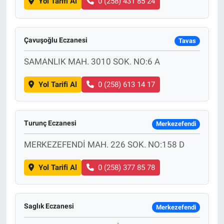
Yol Tarifi Al
0 (258) 431 85 24
Çavuşoğlu Eczanesi
Tavas
SAMANLIK MAH. 3010 SOK. NO:6 A
Yol Tarifi Al
0 (258) 613 14 17
Turunç Eczanesi
Merkezefendi
MERKEZEFENDİ MAH. 226 SOK. NO:158 D
Yol Tarifi Al
0 (258) 377 85 78
Saglık Eczanesi
Merkezefendi