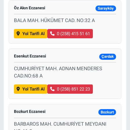
Öz Akın Eczanesi
Sarayköy
BALA MAH. HÜKÜMET CAD. NO:32 A
Yol Tarifi Al
0 (258) 415 51 61
Esenkut Eczanesi
Çardak
CUMHURİYET MAH. ADNAN MENDERES
CAD.NO:68 A
Yol Tarifi Al
0 (258) 851 22 23
Bozkurt Eczanesi
Bozkurt
BARBAROS MAH. CUMHURİYET MEYDANI