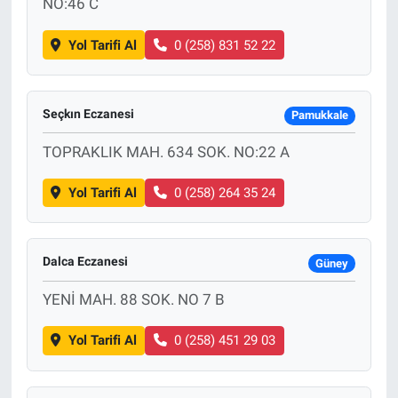
NO:46 C
Yol Tarifi Al
0 (258) 831 52 22
Seçkın Eczanesi
Pamukkale
TOPRAKLIK MAH. 634 SOK. NO:22 A
Yol Tarifi Al
0 (258) 264 35 24
Dalca Eczanesi
Güney
YENİ MAH. 88 SOK. NO 7 B
Yol Tarifi Al
0 (258) 451 29 03