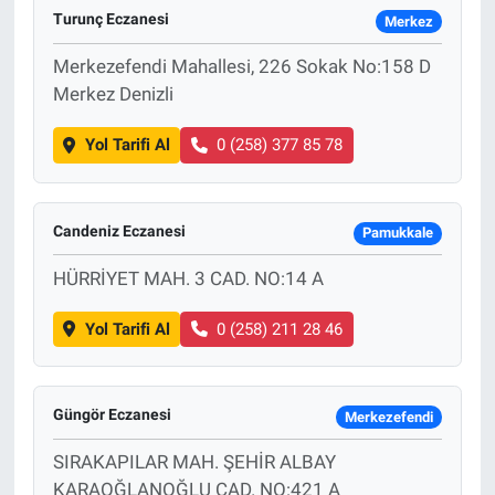
Turunç Eczanesi
Merkez
Sağlık
Merkezefendi Mahallesi, 226 Sokak No:158 D
Merkez Denizli
Spor
Yol Tarifi Al
0 (258) 377 85 78
Yaşam
Tarım
Candeniz Eczanesi
Pamukkale
HÜRRİYET MAH. 3 CAD. NO:14 A
Yol Tarifi Al
0 (258) 211 28 46
Güngör Eczanesi
Merkezefendi
SIRAKAPILAR MAH. ŞEHİR ALBAY
KARAOĞLANOĞLU CAD. NO:421 A