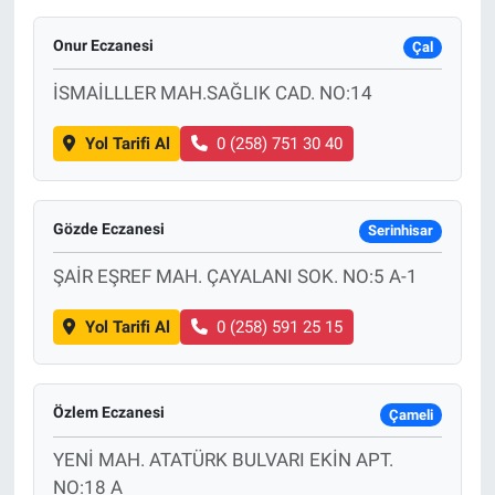
Onur Eczanesi
Çal
İSMAİLLLER MAH.SAĞLIK CAD. NO:14
Yol Tarifi Al
0 (258) 751 30 40
Gözde Eczanesi
Serinhisar
ŞAİR EŞREF MAH. ÇAYALANI SOK. NO:5 A-1
Yol Tarifi Al
0 (258) 591 25 15
Özlem Eczanesi
Çameli
YENİ MAH. ATATÜRK BULVARI EKİN APT.
NO:18 A