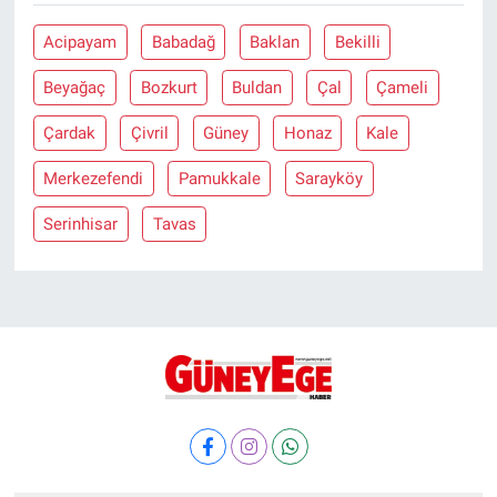
Acipayam
Babadağ
Baklan
Bekilli
Beyağaç
Bozkurt
Buldan
Çal
Çameli
Çardak
Çivril
Güney
Honaz
Kale
Merkezefendi
Pamukkale
Sarayköy
Serinhisar
Tavas