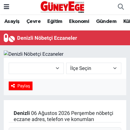
Asayiş
Çevre
Eğitim
Ekonomi
Gündem
Kü
Asayiş
İstanbul Hava Durumu
Çevre
İstanbul Trafik Yoğunluk Haritası
Denizli Nöbetçi Eczaneler
Eğitim
Süper Lig Puan Durumu ve Fikstür
Ekonomi
Tüm Manşetler
Gündem
Son Dakika Haberleri
Paylaş
Kültür Sanat
Haber Arşivi
Magazin
Denizli
06 Ağustos 2026 Perşembe nöbetçi
eczane adres, telefon ve konumları
Politika