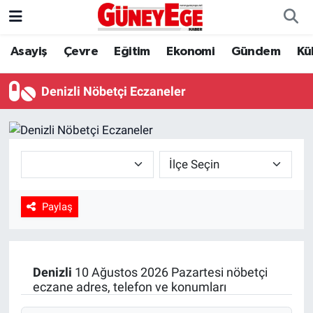
Asayiş
Çevre
Eğitim
Ekonomi
Gündem
Kü
Asayiş
İstanbul Hava Durumu
Çevre
İstanbul Trafik Yoğunluk Haritası
Denizli Nöbetçi Eczaneler
Eğitim
Süper Lig Puan Durumu ve Fikstür
Ekonomi
Tüm Manşetler
Gündem
Son Dakika Haberleri
Paylaş
Kültür Sanat
Haber Arşivi
Magazin
Denizli
10 Ağustos 2026 Pazartesi nöbetçi
eczane adres, telefon ve konumları
Politika