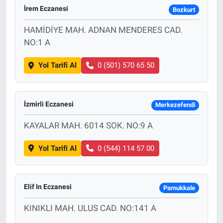
İrem Eczanesi
Bozkurt
Sağlık
HAMİDİYE MAH. ADNAN MENDERES CAD.
NO:1 A
Spor
Yol Tarifi Al
0 (501) 570 65 50
Yaşam
Tarım
İzmirli Eczanesi
Merkezefendi
KAYALAR MAH. 6014 SOK. NO:9 A
Yol Tarifi Al
0 (544) 114 57 00
Elif In Eczanesi
Pamukkale
KINIKLI MAH. ULUS CAD. NO:141 A