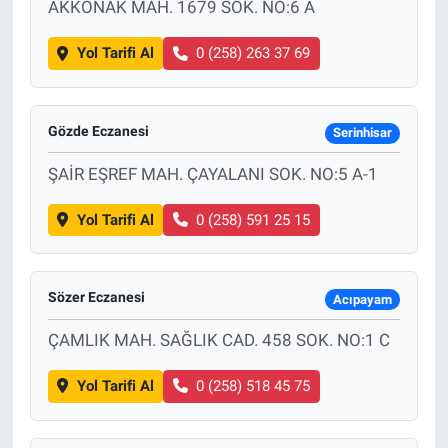
AKKONAK MAH. 1679 SOK. NO:6 A
Yol Tarifi Al
0 (258) 263 37 69
Gözde Eczanesi
Serinhisar
ŞAİR EŞREF MAH. ÇAYALANI SOK. NO:5 A-1
Yol Tarifi Al
0 (258) 591 25 15
Sözer Eczanesi
Acıpayam
ÇAMLIK MAH. SAĞLIK CAD. 458 SOK. NO:1 C
Yol Tarifi Al
0 (258) 518 45 75