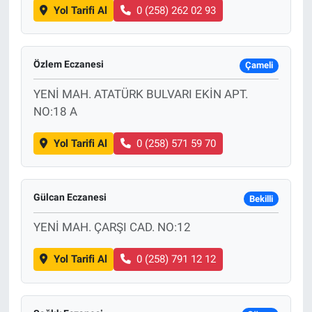
Yol Tarifi Al
0 (258) 262 02 93
Özlem Eczanesi
Çameli
YENİ MAH. ATATÜRK BULVARI EKİN APT.
NO:18 A
Yol Tarifi Al
0 (258) 571 59 70
Gülcan Eczanesi
Bekilli
YENİ MAH. ÇARŞI CAD. NO:12
Yol Tarifi Al
0 (258) 791 12 12