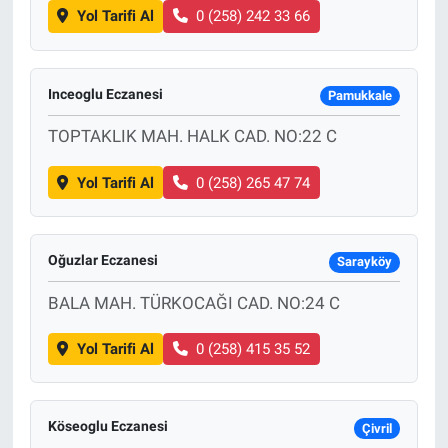
Yol Tarifi Al
0 (258) 242 33 66
Inceoglu Eczanesi
Pamukkale
TOPTAKLIK MAH. HALK CAD. NO:22 C
Yol Tarifi Al
0 (258) 265 47 74
Oğuzlar Eczanesi
Sarayköy
BALA MAH. TÜRKOCAĞI CAD. NO:24 C
Yol Tarifi Al
0 (258) 415 35 52
Köseoglu Eczanesi
Çivril