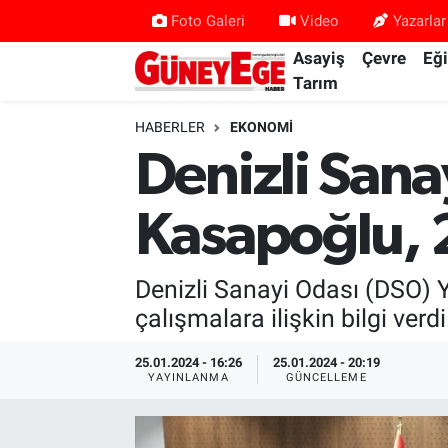
Foto Galeri
Video
Yazarlar
Asayiş
Çevre
Eğ
Asayiş
İstanbul Hava Durumu
Tarım
Çevre
İstanbul Trafik Yoğunluk Haritası
HABERLER
EKONOMI
Denizli Sana
Eğitim
Süper Lig Puan Durumu ve Fikstür
Kasapoğlu, 2
Ekonomi
Tüm Manşetler
Gündem
Son Dakika Haberleri
Denizli Sanayi Odası (DSO) 
çalışmalara ilişkin bilgi verdi
Kültür Sanat
Haber Arşivi
25.01.2024 - 16:26
25.01.2024 - 20:19
YAYINLANMA
GÜNCELLEME
Magazin
Politika