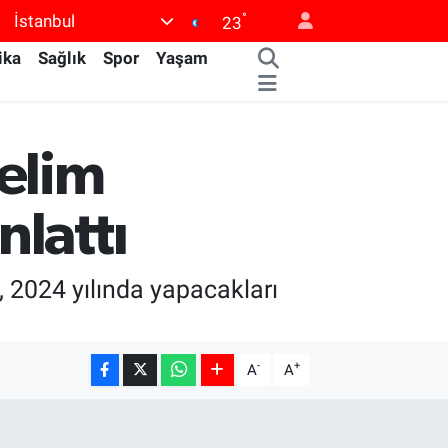
°
İstanbul
23
ika
Sağlık
Spor
Yaşam
Selim
lattı
 2024 yılında yapacakları
-
+
A
A