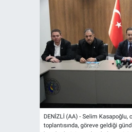
Sağlık
Spor
Yaşam
Tarım
DENİZLİ (AA) - Selim Kasapoğlu, o
toplantısında, göreve geldiği gün