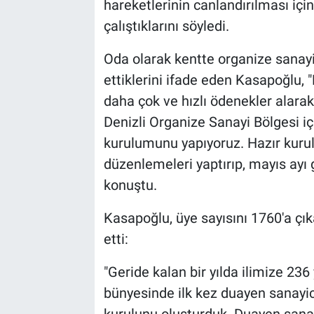
hareketlerinin canlandırılması için
çalıştıklarını söyledi.
Oda olarak kentte organize sanay
ettiklerini ifade eden Kasapoğlu, "B
daha çok ve hızlı ödenekler alara
Denizli Organize Sanayi Bölgesi iç
kurulumunu yapıyoruz. Hazır kurulu
düzenlemeleri yaptırıp, mayıs ayı 
konuştu.
Kasapoğlu, üye sayısını 1760'a çı
etti:
"Geride kalan bir yılda ilimize 23
bünyesinde ilk kez duayen sanayic
kurulunu oluşturduk. Duayen sanayi