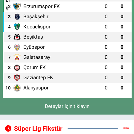
Erzurumspor FK
0
0
2
Başakşehir
0
0
3
Kocaelispor
0
0
4
Beşiktaş
0
0
5
Eyüpspor
0
0
6
Galatasaray
0
0
7
Çorum FK
0
0
8
Gaziantep FK
0
0
9
Alanyaspor
0
0
10
Detaylar için tıklayın
Süper Lig Fikstür