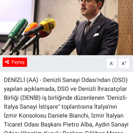
Sağlık
Spor
Yaşam
Tarım
Paylaş
-
+
A
A
DENİZLİ (AA) - Denizli Sanayi Odası'ndan (DSO)
yapılan açıklamada, DSO ve Denizli İhracatçılar
Birliği (DENİB) iş birliğinde düzenlenen "Denizli-
İtalya Sanayi İstişare" toplantısına İtalya'nın
İzmir Konsolosu Daniele Bianchi, İzmir İtalyan
Ticaret Odası Başkanı Pietro Alba, Aydın Sanayi