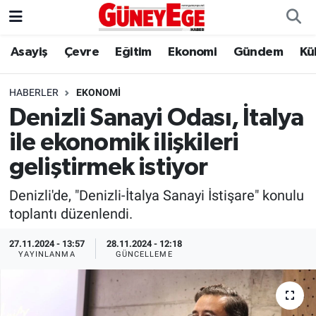
Asayiş
Çevre
Eğitim
Ekonomi
Gündem
Kü
Asayiş
İstanbul Hava Durumu
Çevre
İstanbul Trafik Yoğunluk Haritası
HABERLER
EKONOMI
Denizli Sanayi Odası, İtalya
Eğitim
Süper Lig Puan Durumu ve Fikstür
ile ekonomik ilişkileri
Ekonomi
Tüm Manşetler
geliştirmek istiyor
Denizli'de, "Denizli-İtalya Sanayi İstişare" konulu
Gündem
Son Dakika Haberleri
toplantı düzenlendi.
Kültür Sanat
Haber Arşivi
27.11.2024 - 13:57
28.11.2024 - 12:18
YAYINLANMA
GÜNCELLEME
Magazin
Politika