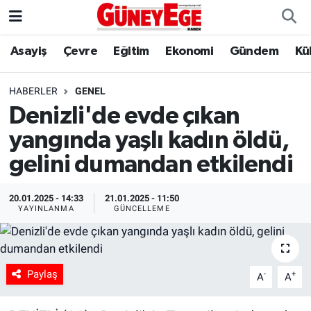
Asayiş
Çevre
Eğitim
Ekonomi
Gündem
Kü
Asayiş
İstanbul Hava Durumu
Çevre
İstanbul Trafik Yoğunluk Haritası
HABERLER
GENEL
Denizli'de evde çıkan
Eğitim
Süper Lig Puan Durumu ve Fikstür
yangında yaşlı kadın öldü,
Ekonomi
Tüm Manşetler
gelini dumandan etkilendi
Gündem
Son Dakika Haberleri
20.01.2025 - 14:33
21.01.2025 - 11:50
YAYINLANMA
GÜNCELLEME
Kültür Sanat
Haber Arşivi
Magazin
Paylaş
-
+
A
A
Politika