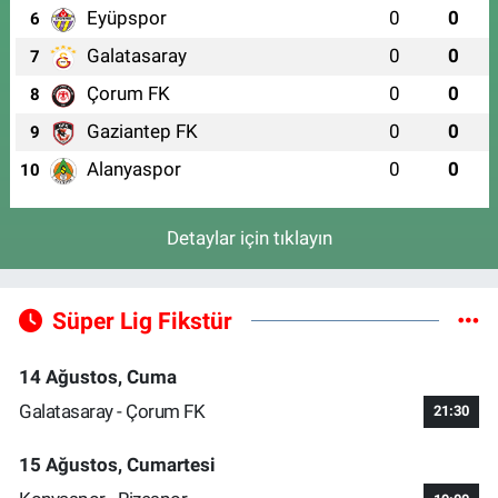
Eyüpspor
0
0
6
Galatasaray
0
0
7
Çorum FK
0
0
8
Gaziantep FK
0
0
9
Alanyaspor
0
0
10
Detaylar için tıklayın
Süper Lig Fikstür
14 Ağustos, Cuma
Galatasaray - Çorum FK
21:30
15 Ağustos, Cumartesi