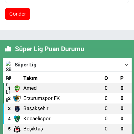
Gönder
Süper Lig Puan Durumu
Süper Lig
#
Takım
O
P
Amed
0
0
1
Erzurumspor FK
0
0
2
Başakşehir
0
0
3
Kocaelispor
0
0
4
Beşiktaş
0
0
5