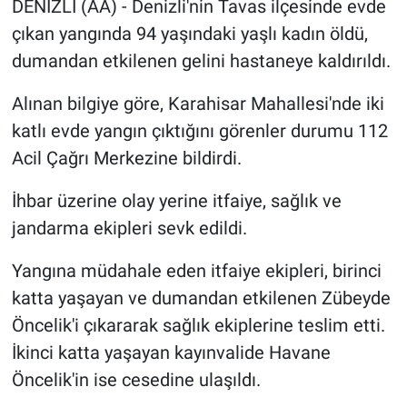
DENİZLİ (AA) - Denizli'nin Tavas ilçesinde evde
çıkan yangında 94 yaşındaki yaşlı kadın öldü,
Sağlık
dumandan etkilenen gelini hastaneye kaldırıldı.
Spor
Alınan bilgiye göre, Karahisar Mahallesi'nde iki
Yaşam
katlı evde yangın çıktığını görenler durumu 112
Acil Çağrı Merkezine bildirdi.
Tarım
İhbar üzerine olay yerine itfaiye, sağlık ve
jandarma ekipleri sevk edildi.
Yangına müdahale eden itfaiye ekipleri, birinci
katta yaşayan ve dumandan etkilenen Zübeyde
Öncelik'i çıkararak sağlık ekiplerine teslim etti.
İkinci katta yaşayan kayınvalide Havane
Öncelik'in ise cesedine ulaşıldı.