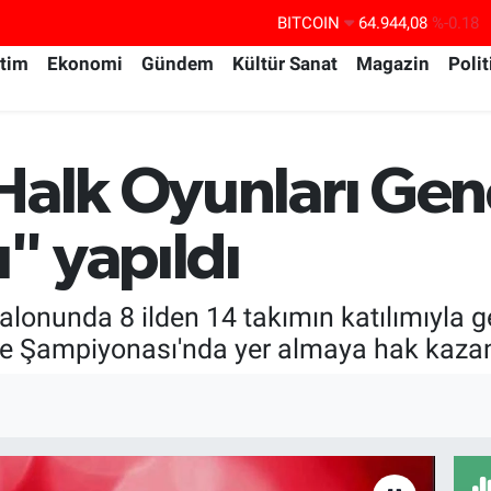
BITCOIN
64.944,08
%-0.18
DOLAR
47,7436
%0.18
itim
Ekonomi
Gündem
Kültür Sanat
Magazin
Polit
EURO
55,2510
%0.32
STERLİN
64,4811
%0.38
Halk Oyunları Gen
GRAM ALTIN
6660.55
%0.03
BİST100
13.779
%-14
" yapıldı
Salonunda 8 ilden 14 takımın katılımıyla
iye Şampiyonası'nda yer almaya hak kazan