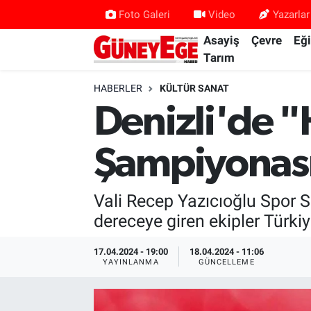
Foto Galeri
Video
Yazarlar
Asayiş
Çevre
Eğ
Asayiş
İstanbul Hava Durumu
Tarım
Çevre
İstanbul Trafik Yoğunluk Haritası
HABERLER
KÜLTÜR SANAT
Denizli'de "
Eğitim
Süper Lig Puan Durumu ve Fikstür
Şampiyonası
Ekonomi
Tüm Manşetler
Gündem
Son Dakika Haberleri
Vali Recep Yazıcıoğlu Spor 
dereceye giren ekipler Türk
Kültür Sanat
Haber Arşivi
17.04.2024 - 19:00
18.04.2024 - 11:06
YAYINLANMA
GÜNCELLEME
Magazin
Politika