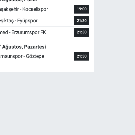
şakşehir - Kocaelispor
19:00
şiktaş - Eyüpspor
21:30
ed - Erzurumspor FK
21:30
 Ağustos, Pazartesi
msunspor - Göztepe
21:30