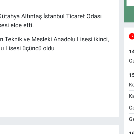
Kütahya Altıntaş İstanbul Ticaret Odası
si elde etti.
 Teknik ve Mesleki Anadolu Lisesi ikinci,
u Lisesi üçüncü oldu.
1
Ga
1
Ko
Ka
Ge
Ga
16