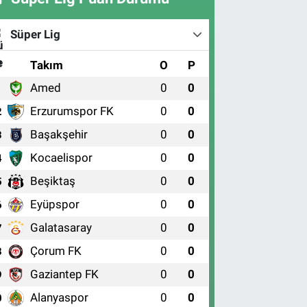
Süper Lig
#
Takım
O
P
Amed
0
0
1
Erzurumspor FK
0
0
2
Başakşehir
0
0
3
Kocaelispor
0
0
4
Beşiktaş
0
0
5
Eyüpspor
0
0
6
Galatasaray
0
0
7
Çorum FK
0
0
8
Gaziantep FK
0
0
9
Alanyaspor
0
0
0