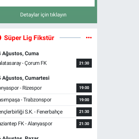
Detaylar için tıklayın
Süper Lig Fikstür
4 Ağustos, Cuma
latasaray - Çorum FK
21:30
5 Ağustos, Cumartesi
nyaspor - Rizespor
19:00
sımpaşa - Trabzonspor
19:00
nçlerbirliği S.K. - Fenerbahçe
21:30
ziantep FK - Alanyaspor
21:30
 Ağustos, Pazar