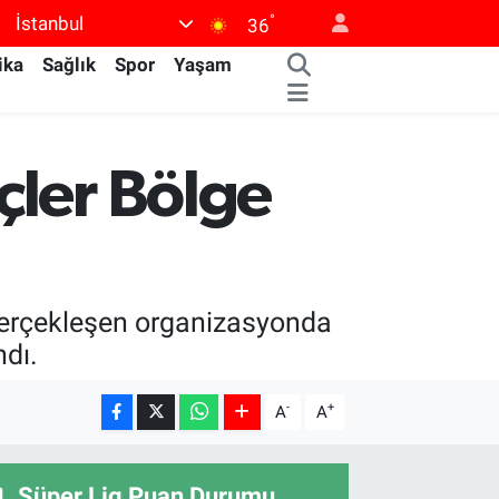
°
İstanbul
36
ika
Sağlık
Spor
Yaşam
çler Bölge
 gerçekleşen organizasyonda
dı.
-
+
A
A
Süper Lig Puan Durumu