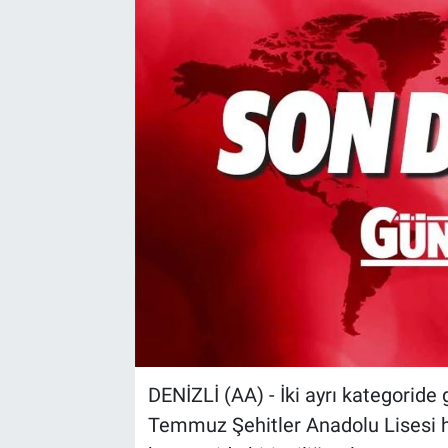
Sağlık
Spor
Yaşam
Tarım
DENİZLİ (AA) - İki ayrı kategorid
Temmuz Şehitler Anadolu Lisesi 