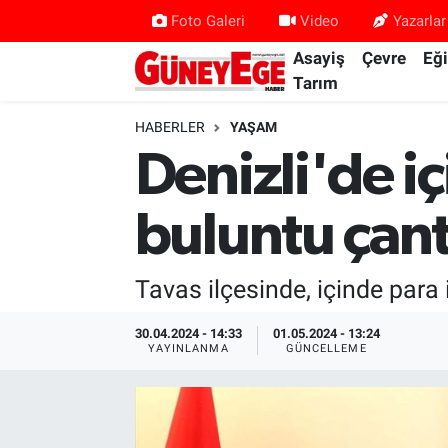
Foto Galeri
Video
Yazarlar
Asayiş
Çevre
Eğ
Asayiş
İstanbul Hava Durumu
Tarım
Çevre
İstanbul Trafik Yoğunluk Haritası
HABERLER
YAŞAM
Denizli'de iç
Eğitim
Süper Lig Puan Durumu ve Fikstür
buluntu çant
Ekonomi
Tüm Manşetler
Gündem
Son Dakika Haberleri
Tavas ilçesinde, içinde para i
Kültür Sanat
Haber Arşivi
30.04.2024 - 14:33
01.05.2024 - 13:24
YAYINLANMA
GÜNCELLEME
Magazin
Politika