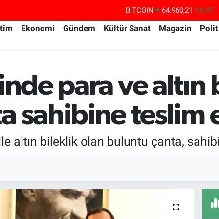
BITCOIN
64.960,21
%0.87
DOLAR
47,7436
%0.18
itim
Ekonomi
Gündem
Kültür Sanat
Magazin
Polit
EURO
55,2510
%0.32
STERLİN
64,4811
%0.38
inde para ve altın 
GRAM ALTIN
6660.55
%0.03
BİST100
13.779
%-14
a sahibine teslim 
le altın bileklik olan buluntu çanta, sahibi