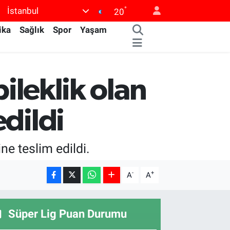
°
İstanbul
20
ika
Sağlık
Spor
Yaşam
bileklik olan
edildi
ne teslim edildi.
-
+
A
A
Süper Lig Puan Durumu