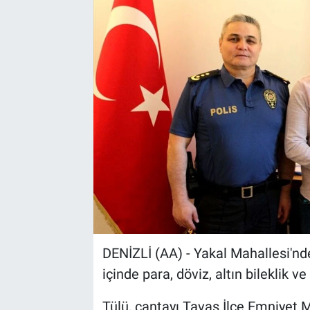
Sağlık
Spor
Yaşam
Tarım
DENİZLİ (AA) - Yakal Mahallesi'nd
içinde para, döviz, altın bileklik v
Tülü, çantayı Tavas İlçe Emniyet