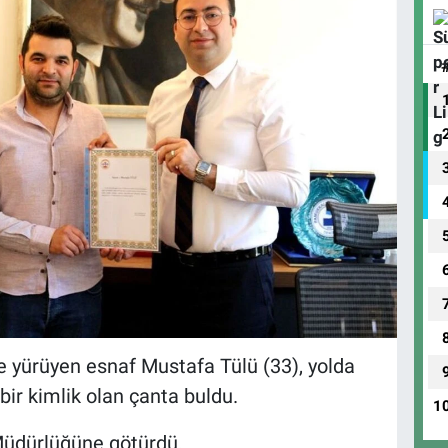
e yürüyen esnaf Mustafa Tülü (33), yolda
e bir kimlik olan çanta buldu.
1
 Müdürlüğüne götürdü.