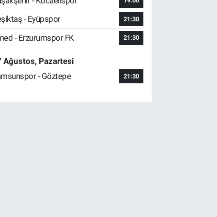
şakşehir - Kocaelispor
19:00
şiktaş - Eyüpspor
21:30
ed - Erzurumspor FK
21:30
 Ağustos, Pazartesi
msunspor - Göztepe
21:30