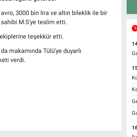
avro, 3000 bin lira ve altın bileklik ile bir
 sahibi M.S'ye teslim etti.
ekiplerine teşekkür etti.
1
 da makamında Tülü'ye duyarlı
Ga
eti verdi.
1
Ko
Ka
Ge
Ga
16