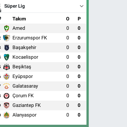
Süper Lig
#
Takım
O
P
Amed
0
0
1
Erzurumspor FK
0
0
2
Başakşehir
0
0
3
Kocaelispor
0
0
4
Beşiktaş
0
0
5
Eyüpspor
0
0
6
Galatasaray
0
0
7
Çorum FK
0
0
8
Gaziantep FK
0
0
9
Alanyaspor
0
0
0