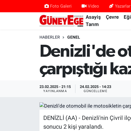
Foto Galeri
Video
Yazarlar
Asayiş
Çevre
Eğ
Asayiş
İstanbul Hava Durumu
Tarım
Çevre
İstanbul Trafik Yoğunluk Haritası
HABERLER
GENEL
Denizli'de o
Eğitim
Süper Lig Puan Durumu ve Fikstür
çarpıştığı ka
Ekonomi
Tüm Manşetler
Gündem
Son Dakika Haberleri
23.02.2025 - 21:15
24.02.2025 - 14:23
YAYINLANMA
GÜNCELLEME
Kültür Sanat
Haber Arşivi
Magazin
DENİZLİ (AA) - Denizli'nin Çivril i
sonucu 2 kişi yaralandı.
Politika