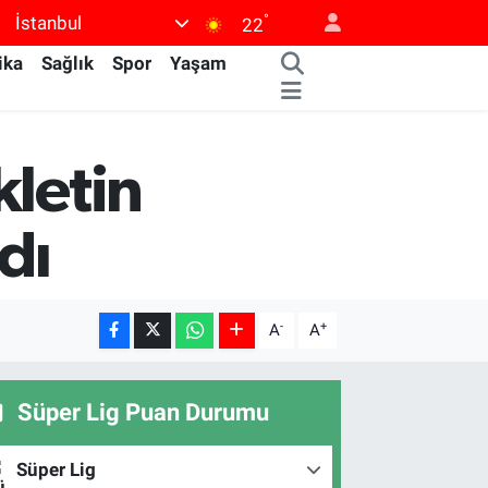
°
İstanbul
22
ika
Sağlık
Spor
Yaşam
kletin
dı
-
+
A
A
Süper Lig Puan Durumu
Süper Lig