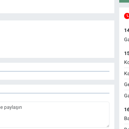
1
Ga
1
Ko
Ka
Ge
Ga
16
Ba