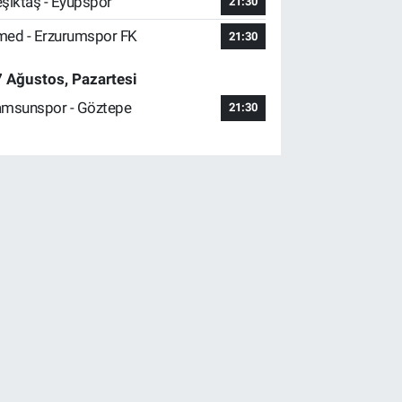
şiktaş - Eyüpspor
21:30
ed - Erzurumspor FK
21:30
 Ağustos, Pazartesi
msunspor - Göztepe
21:30