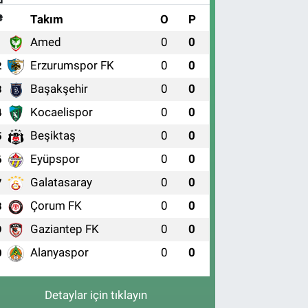
#
Takım
O
P
Amed
0
0
1
Erzurumspor FK
0
0
2
Başakşehir
0
0
3
Kocaelispor
0
0
4
Beşiktaş
0
0
5
Eyüpspor
0
0
6
Galatasaray
0
0
7
Çorum FK
0
0
8
Gaziantep FK
0
0
9
Alanyaspor
0
0
0
Detaylar için tıklayın