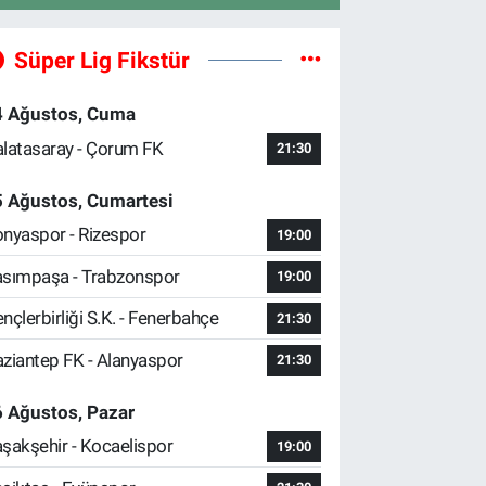
Süper Lig Fikstür
4 Ağustos, Cuma
latasaray - Çorum FK
21:30
5 Ağustos, Cumartesi
nyaspor - Rizespor
19:00
sımpaşa - Trabzonspor
19:00
nçlerbirliği S.K. - Fenerbahçe
21:30
ziantep FK - Alanyaspor
21:30
 Ağustos, Pazar
şakşehir - Kocaelispor
19:00