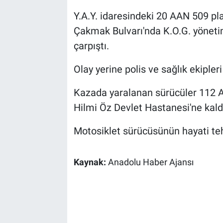
Y.A.Y. idaresindeki 20 AAN 509 pla
Sağlık
Çakmak Bulvarı'nda K.O.G. yöneti
Spor
çarpıştı.
Olay yerine polis ve sağlık ekipleri
Yaşam
Kazada yaralanan sürücüler 112 Aci
Tarım
Hilmi Öz Devlet Hastanesi'ne kaldır
Motosiklet sürücüsünün hayati teh
Kaynak:
Anadolu Haber Ajansı