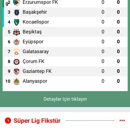
Erzurumspor FK
0
0
2
Başakşehir
0
0
3
Kocaelispor
0
0
4
Beşiktaş
0
0
5
Eyüpspor
0
0
6
Galatasaray
0
0
7
Çorum FK
0
0
8
Gaziantep FK
0
0
9
Alanyaspor
0
0
10
Detaylar için tıklayın
Süper Lig Fikstür