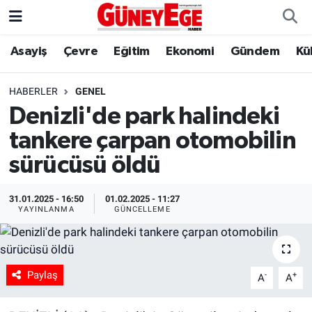
Asayiş
Çevre
Eğitim
Ekonomi
Gündem
Kü
Asayiş
İstanbul Hava Durumu
Çevre
İstanbul Trafik Yoğunluk Haritası
HABERLER
GENEL
Denizli'de park halindeki
Eğitim
Süper Lig Puan Durumu ve Fikstür
tankere çarpan otomobilin
Ekonomi
Tüm Manşetler
sürücüsü öldü
Gündem
Son Dakika Haberleri
31.01.2025 - 16:50
01.02.2025 - 11:27
YAYINLANMA
GÜNCELLEME
Kültür Sanat
Haber Arşivi
Magazin
Paylaş
-
+
A
A
Politika