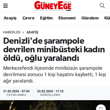
Asayiş
Çevre
Eğitim
Ekonomi
Gündem
Kü
Asayiş
İstanbul Hava Durumu
Çevre
İstanbul Trafik Yoğunluk Haritası
HABERLER
ASAYIŞ
Denizli'de şarampole
Eğitim
Süper Lig Puan Durumu ve Fikstür
devrilen minibüsteki kadın
Ekonomi
Tüm Manşetler
öldü, oğlu yaralandı
Merkezefendi ilçesinde minibüsün şarampole
Gündem
Son Dakika Haberleri
devrilmesi sonucu 1 kişi hayatını kaybetti, 1 kişi
ağır yaralandı.
Kültür Sanat
Haber Arşivi
21.02.2024 - 07:59
23.02.2025 - 17:15
Magazin
YAYINLANMA
GÜNCELLEME
Politika