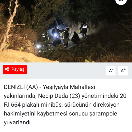
Sağlık
Spor
Yaşam
Tarım
Paylaş
-
+
A
A
DENİZLİ (AA) - Yeşilyayla Mahallesi
yakınlarında, Necip Deda (23) yönetimindeki 20
FJ 664 plakalı minibüs, sürücünün direksiyon
hakimiyetini kaybetmesi sonucu şarampole
yuvarlandı.